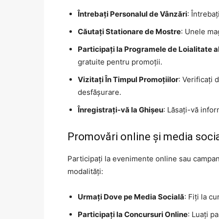
Întrebați Personalul de Vânzări
: Întreba
Căutați Stationare de Mostre
: Unele mag
Participați la Programele de Loialitate 
gratuite pentru promoții.
Vizitați În Timpul Promoțiilor
: Verificaț
desfășurare.
Înregistrați-vă la Ghișeu
: Lăsați-vă info
Promovări online și media soci
Participați la evenimente online sau campan
modalități:
Urmați Dove pe Media Socială
: Fiți la 
Participați la Concursuri Online
: Luați p