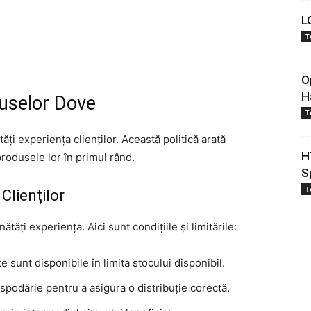
L
T
O
H
duselor Dove
T
ți experiența clienților. Această politică arată
H
produsele lor în primul rând.
S
T
Clienților
ăți experiența. Aici sunt condițiile și limitările:
te sunt disponibile în limita stocului disponibil.
spodărie pentru a asigura o distribuție corectă.