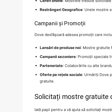
Cereri online
: Mostrele trebuie solicitate 
Restrângeri Geografice
: Unele mostre s
Campanii și Promoții
Dove desfășoară adesea promoții care includ
Lansări de produse noi
: Mostre gratuite
Campanii sezoniere
: Promoții speciale î
Parteneriate
: Colaborările cu alte brand
Oferte pe rețele sociale
: Urmăriți Dove 
gratuite.
Solicitați mostre gratuite
Iată pașii pentru a vă ajuta să solicitați mo