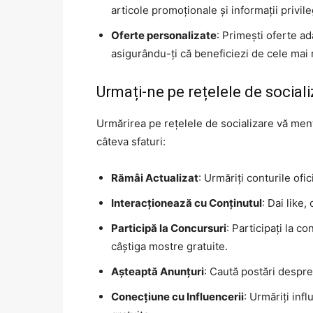
articole promoționale și informații privile
Oferte personalizate
: Primești oferte ad
asigurându-ți că beneficiezi de cele mai 
Urmați-ne pe rețelele de social
Urmărirea pe rețelele de socializare vă menț
câteva sfaturi:
Rămâi Actualizat
: Urmăriți conturile ofi
Interacționează cu Conținutul
: Dai like
Participă la Concursuri
: Participați la c
câștiga mostre gratuite.
Așteaptă Anunțuri
: Caută postări despre 
Conecțiune cu Influencerii
: Urmăriți inf