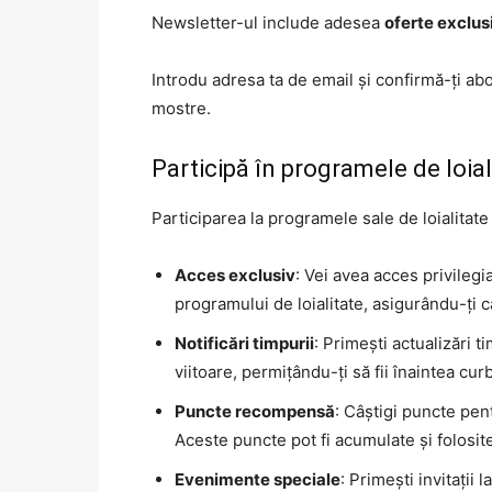
Newsletter-ul include adesea
oferte exclus
Introdu adresa ta de email și confirmă-ți a
mostre.
Participă în programele de loia
Participarea la programele sale de loialitate
Acces exclusiv
: Vei avea acces privilegi
programului de loialitate, asigurându-ți 
Notificări timpurii
: Primești actualizări 
viitoare, permițându-ți să fii înaintea cur
Puncte recompensă
: Câștigi puncte pent
Aceste puncte pot fi acumulate și folosit
Evenimente speciale
: Primești invitații