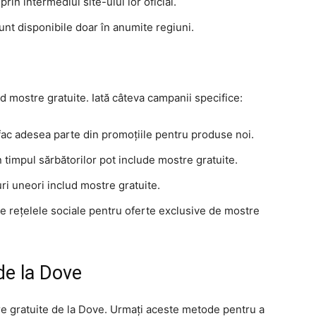
prin intermediul site-ului lor oficial.
unt disponibile doar în anumite regiuni.
 mostre gratuite. Iată câteva campanii specifice:
 fac adesea parte din promoțiile pentru produse noi.
n timpul sărbătorilor pot include mostre gratuite.
uri uneori includ mostre gratuite.
pe rețelele sociale pentru oferte exclusive de mostre
 de la Dove
stre gratuite de la Dove. Urmați aceste metode pentru a