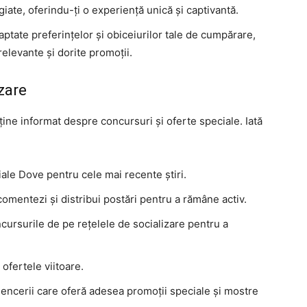
giate, oferindu-ți o experiență unică și captivantă.
aptate preferințelor și obiceiurilor tale de cumpărare,
relevante și dorite promoții.
izare
ine informat despre concursuri și oferte speciale. Iată
ciale Dove pentru cele mai recente știri.
, comentezi și distribui postări pentru a rămâne activ.
oncursurile de pe rețelele de socializare pentru a
ofertele viitoare.
luencerii care oferă adesea promoții speciale și mostre