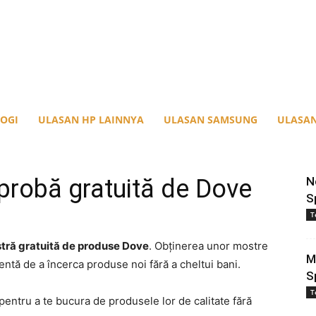
OGI
ULASAN HP LAINNYA
ULASAN SAMSUNG
ULASAN
 probă gratuită de Dove
N
S
T
tră gratuită de produse Dove
. Obținerea unor mostre
M
entă de a încerca produse noi fără a cheltui bani.
S
T
entru a te bucura de produsele lor de calitate fără