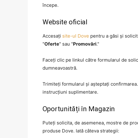
începe.
Website oficial
Accesați
site-ul Dove
pentru a găsi și solici
"
Oferte
" sau "
Promovări
."
Faceți clic pe linkul către formularul de soli
dumneavoastră.
Trimiteți formularul și așteptați confirmarea
instrucțiuni suplimentare.
Oportunități în Magazin
Puteți solicita, de asemenea, mostre de pr
produse Dove. Iată câteva strategii: