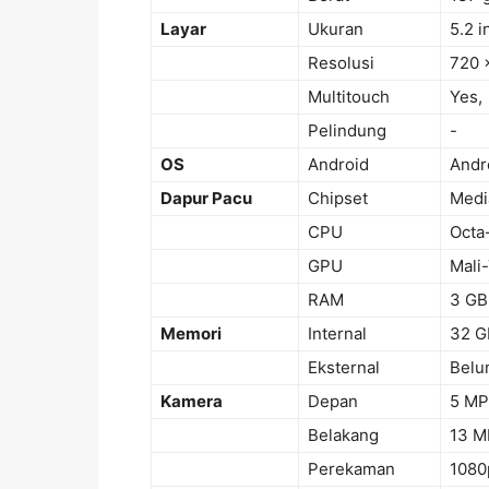
Layar
Ukuran
5.2 i
Resolusi
720 x
Multitouch
Yes,
Pelindung
-
OS
Android
Andro
Dapur Pacu
Chipset
Medi
CPU
Octa
GPU
Mali
RAM
3 GB
Memori
Internal
32 G
Eksternal
Belu
Kamera
Depan
5 MP
Belakang
13 M
Perekaman
1080