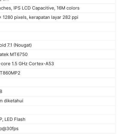
nches, IPS LCD Capacitive, 16M colors
 1280 pixels, kerapatan layar 282 ppi
id 7.1 (Nougat)
atek MT6750
-core 1.5 GHz Cortex-A53
-T860MP2
B
m diketahui
P, LED Flash
p@30fps