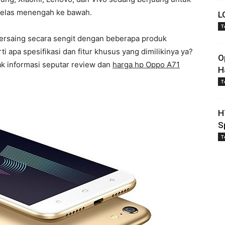
kelas menengah ke bawah.
L
T
rsaing secara sengit dengan beberapa produk
ti apa spesifikasi dan fitur khusus yang dimilikinya ya?
O
ak informasi seputar review dan
harga hp Oppo A71
H
T
H
S
T