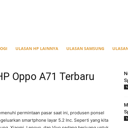
OGI
ULASAN HP LAINNYA
ULASAN SAMSUNG
ULASAN
HP Oppo A71 Terbaru
N
S
T
M
S
menuhi permintaan pasar saat ini, produsen ponsel
T
geluarkan smartphone layar 5.2 Inc. Seperti yang kita
sung, Xiaomi, Lenovo, dan Vivo sedang berjuang untuk