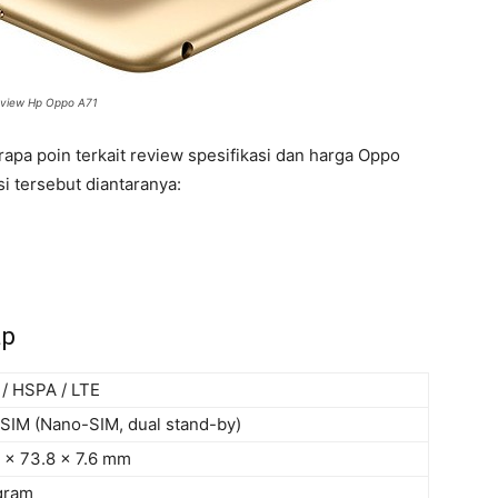
view Hp Oppo A71
pa poin terkait review spesifikasi dan harga Oppo
i tersebut diantaranya:
ap
/ HSPA / LTE
 SIM (Nano-SIM, dual stand-by)
1 x 73.8 x 7.6 mm
gram