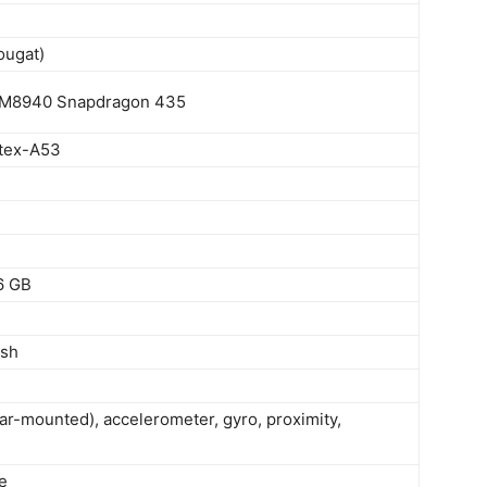
ougat)
M8940 Snapdragon 435
tex-A53
6 GB
ash
ear-mounted), accelerometer, gyro, proximity,
e