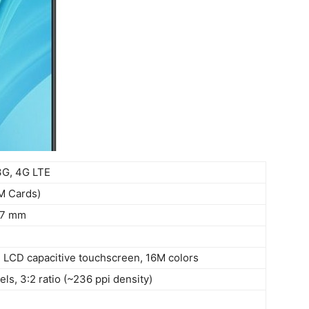
3G, 4G LTE
M Cards)
7.7 mm
S LCD capacitive touchscreen, 16M colors
ls, 3:2 ratio (~236 ppi density)