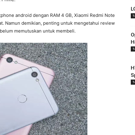
L
artphone android dengan RAM 4 GB, Xiaomi Redmi Note
T
at. Namun demikian, penting untuk mengetahui review
 sebelum memutuskan untuk membeli.
O
H
T
H
S
T