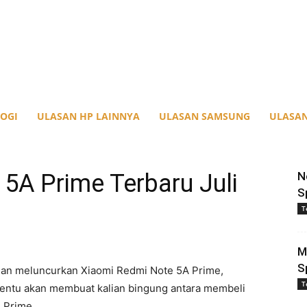
OGI
ULASAN HP LAINNYA
ULASAN SAMSUNG
ULASAN
5A Prime Terbaru Juli
N
S
T
M
S
an meluncurkan Xiaomi Redmi Note 5A Prime,
T
entu akan membuat kalian bingung antara membeli
 Prime.