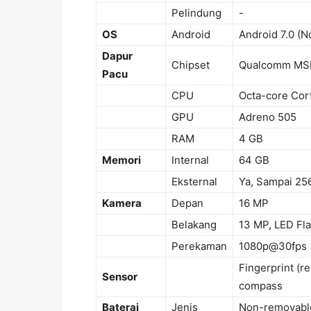
Pelindung
-
OS
Android
Android 7.0 (N
Dapur
Chipset
Qualcomm MS
Pacu
CPU
Octa-core Cor
GPU
Adreno 505
RAM
4 GB
Memori
Internal
64 GB
Eksternal
Ya, Sampai 25
Kamera
Depan
16 MP
Belakang
13 MP, LED Fl
Perekaman
1080p@30fps
Fingerprint (r
Sensor
compass
Baterai
Jenis
Non-removabl