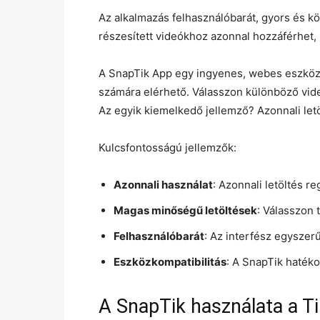
Az alkalmazás felhasználóbarát, gyors és k
részesített videókhoz azonnal hozzáférhet, 
A SnapTik App egy ingyenes, webes eszköz
számára elérhető. Válasszon különböző vid
Az egyik kiemelkedő jellemző? Azonnali letö
Kulcsfontosságú jellemzők:
Azonnali használat
: Azonnali letöltés re
Magas minőségű letöltések
: Válasszon 
Felhasználóbarát
: Az interfész egyszerű
Eszközkompatibilitás
: A SnapTik haték
A SnapTik használata a Ti