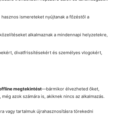
, hasznos ismereteket nyújtanak a főzéstől a
gközelítéseket alkalmaznak a mindennapi helyzetekre,
pekért, divatfrissítésekért és személyes vlogokért,
offline megtekintést
—bármikor élvezheted őket,
, még azok számára is, akiknek nincs az alkalmazás.
ra vagy tartalmuk újrahasznosításra törekedni