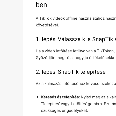
ben
A TikTok videók offline használatához hasz
követésével.
1. lépés: Válassza ki a SnapTik
Ha a videó letöltése letiltva van a TikTokon,
Győződjön meg róla, hogy jó értékelésekkel
2. lépés: SnapTik telepítése
Az alkalmazás letöltéséhez kövesd ezeket a
Keresés és telepítés:
Nyisd meg az alkalm
'Telepítés' vagy 'Letöltés' gombra. Ezut
szükséges engedélyeket.