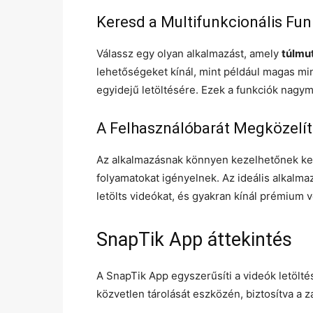
Keresd a Multifunkcionális Fun
Válassz egy olyan alkalmazást, amely
túlmut
lehetőségeket kínál, mint például magas mi
egyidejű letöltésére. Ezek a funkciók nagym
A Felhasználóbarát Megközelít
Az alkalmazásnak könnyen kezelhetőnek kell
folyamatokat igényelnek. Az ideális alkalm
letölts videókat, és gyakran kínál prémium v
SnapTik App áttekintés
A SnapTik App egyszerűsíti a videók letölté
közvetlen tárolását eszközén, biztosítva a za