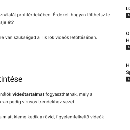
L
ználatát profitérdekében. Érdekel, hogyan tölthetsz le
T
sjelét?
O
re van szükséged a TikTok videók letöltésében.
H
T
H
S
kintése
T
sználók
videótartalmat
fogyaszthatnak, mely a
kran pedig vírusos trendekhez vezet.
a miatt kiemelkedik a rövid, figyelemfelkeltő videók