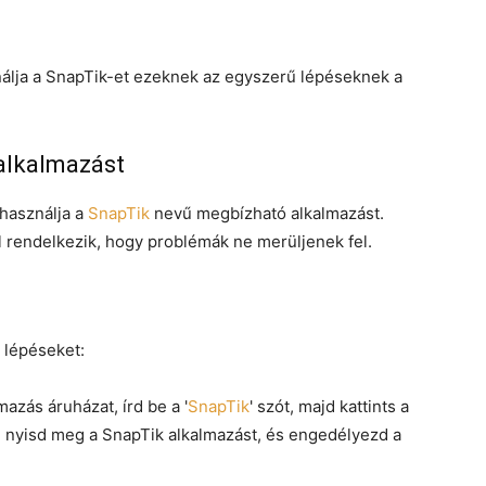
nálja a SnapTik-et ezeknek az egyszerű lépéseknek a
 alkalmazást
 használja a
SnapTik
nevű megbízható alkalmazást.
 rendelkezik, hogy problémák ne merüljenek fel.
 lépéseket:
azás áruházat, írd be a '
SnapTik
' szót, majd kattints a
án nyisd meg a SnapTik alkalmazást, és engedélyezd a