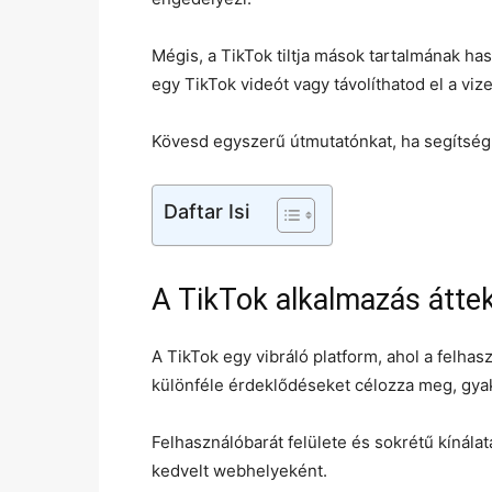
Mégis, a TikTok tiltja mások tartalmának has
egy TikTok videót vagy távolíthatod el a vize
Kövesd egyszerű útmutatónkat, ha segítség
Daftar Isi
A TikTok alkalmazás átte
A TikTok egy vibráló platform, ahol a felha
különféle érdeklődéseket célozza meg, gya
Felhasználóbarát felülete és sokrétű kínálat
kedvelt webhelyeként.