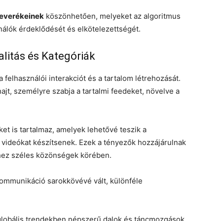
everékeinek
köszönhetően, melyeket az algoritmus
nálók érdeklődését és elkötelezettségét.
alitás és Kategóriák
a felhasználói interakciót és a tartalom létrehozását.
hajt, személyre szabja a tartalmi feedeket, növelve a
et is tartalmaz, amelyek lehetővé teszik a
 videókat készítsenek. Ezek a tényezők hozzájárulnak
hez széles közönségek körében.
kommunikáció sarokkövévé vált, különféle
 globális trendekben népszerű dalok és táncmozgások