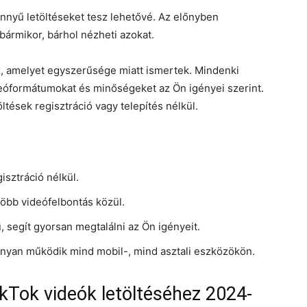
önnyű letöltéseket tesz lehetővé. Az előnyben
bármikor, bárhol nézheti azokat.
, amelyet egyszerűsége miatt ismertek. Mindenki
eóformátumokat és minőségeket az Ön igényei szerint.
ltések regisztráció vagy telepítés nélkül.
gisztráció nélkül.
több videófelbontás közül.
, segít gyorsan megtalálni az Ön igényeit.
onyan működik mind mobil-, mind asztali eszközökön.
kTok videók letöltéséhez 2024-