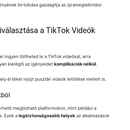
nyének birtoklása gazdagítja az újramegtekintési
iválasztása a TikTok Videók
l ingyen töltheted le a TikTok videókat, arra
yan kielégíti az igényeidet
komplikációk nélkül
.
y értéket nyújt pusztán videók letöltése mellett is.
kból
rhető megbízható platformokon, mint például a
e. Ezek a
legbiztonságosabb helyek
az alkalmazások