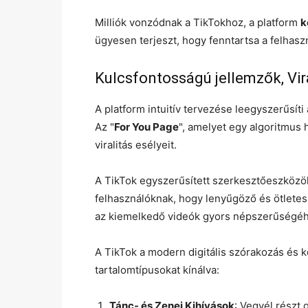
Milliók vonzódnak a TikTokhoz, a platform
k
ügyesen terjeszt, hogy fenntartsa a felhasz
Kulcsfontosságú jellemzők, Vir
A platform intuitív tervezése leegyszerűsíti 
Az "
For You Page
", amelyet egy algoritmus 
viralitás esélyeit.
A TikTok egyszerűsített szerkesztőeszközök
felhasználóknak, hogy lenyűgöző és ötletes
az kiemelkedő videók gyors népszerűségé
A TikTok a modern digitális szórakozás és 
tartalomtípusokat kínálva:
Tánc- és Zenei Kihívások
: Vegyél részt