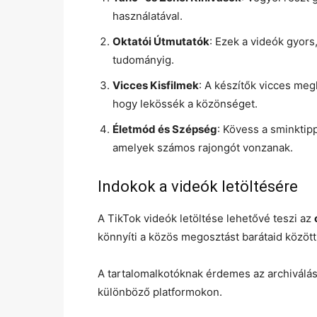
használatával.
Oktatói Útmutatók
: Ezek a videók gyors
tudományig.
Vicces Kisfilmek
: A készítők vicces me
hogy lekössék a közönséget.
Életmód és Szépség
: Kövess a sminktip
amelyek számos rajongót vonzanak.
Indokok a videók letöltésére
A TikTok videók letöltése lehetővé teszi az
könnyíti a közös megosztást barátaid között
A tartalomalkotóknak érdemes az archiválás
különböző platformokon.