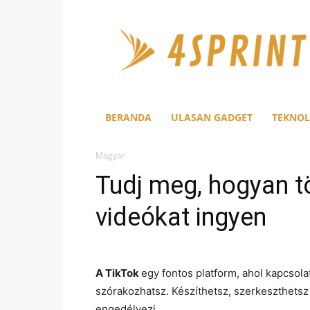
4Sprint
BERANDA
ULASAN GADGET
TEKNOL
Magyar
Tudj meg, hogyan tö
videókat ingyen
A TikTok
egy fontos platform, ahol kapcsola
szórakozhatsz. Készíthetsz, szerkeszthetsz 
engedélyezi.