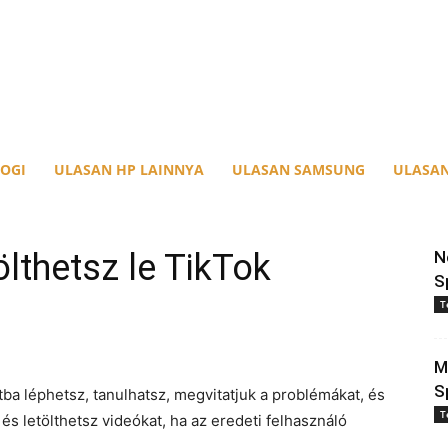
OGI
ULASAN HP LAINNYA
ULASAN SAMSUNG
ULASAN
lthetsz le TikTok
N
S
T
M
S
tba léphetsz, tanulhatsz, megvitatjuk a problémákat, és
T
és letölthetsz videókat, ha az eredeti felhasználó