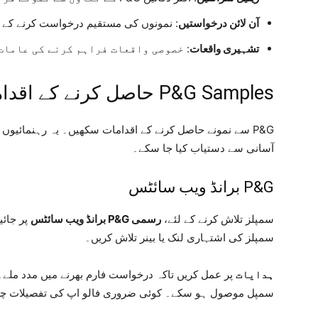
آن لائن درخواستیں
: نمونوں کی مستقیم درخواست کرنے کے لیے P&G کی ویب سائٹ پر ج
تشہیری واقعات
: خصوصی واقعات فراہم کرنے کی عامات
P&G Samples حاصل کرنے کے اقدامات
P&G سے نمونے حاصل کرنے کے اقدامات سکھیں۔ یہ رہنمائیوں ک
آسانی سے دستیاب کیا جا سکے۔
P&G برانڈ ویب سائٹس
سمپلز تلاش کرنے کے لئے،
رسمی P&G برانڈ ویب سائٹس
پر جائی
سمپلز کی اشتہاری لنک یا بینر تلاش کریں۔
ہدایات
پر عمل کریں تاکہ درخواست فارم بھرنے میں مدد ملے۔
سمپل موصول ہو سکے۔ کوئی ضروری فالو اپ کی تفصیلات چی