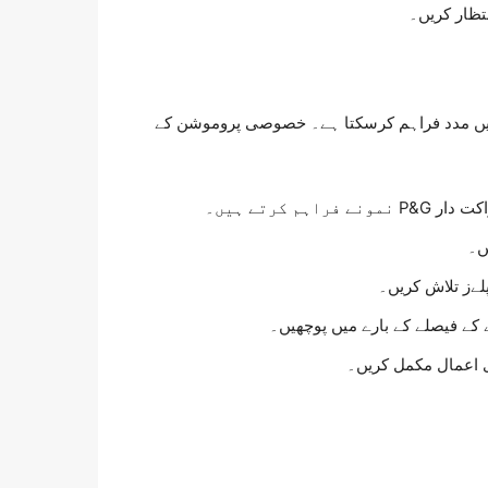
تظار کریں۔
ے میں مدد فراہم کرسکتا ہے۔ خصوصی پروموشن کے
ہم کرتے ہیں۔
ں۔
لےز تلاش کریں۔
کے فیصلے کے بارے میں پوچھیں۔
ی اعمال مکمل کریں۔