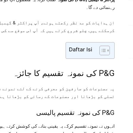
رہنمائی دے گا۔
ان ہدایات کو مد نظر رکھتے ہوئے، آپ پراکٹر & گیمبل
کرسکتے ہیں. چلو شروع کرتے ہیں کہ آپ اس موقع سے کس 
Daftar Isi
P&G کی نمونہ تقسیم کا جائزہ
یہ مصنوعات کو صارفین کو معرفی کرنے کے لئے نمونے ف
تسلی کو بڑھانا اور مصنوعات کے رسائی کو بڑھانا ہے
P&G کی نمونہ تقسیم پالیسی
انہوں نے نمونے تقسیم کرکے یہ یقینی بنانے کی کوشش کرتے ہی