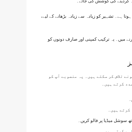
نہ کردینے کی کوشش کی جائے۔
وتا ہے۔ تشہیر کو زیادہ سے زیادہ بڑھانے کے لیے،
رنے میں۔ یہ ترکیب کمپنی اور صارف دونوں کو
ز
دی مہم اور پلیٹ فارم ہیں جہاں آپ P&G کے نمونے تلاش کر سکتے ہیں۔ یہ منصوبے آپ کو
دد کرتے ہیں۔
۔
 کرتے ہیں۔