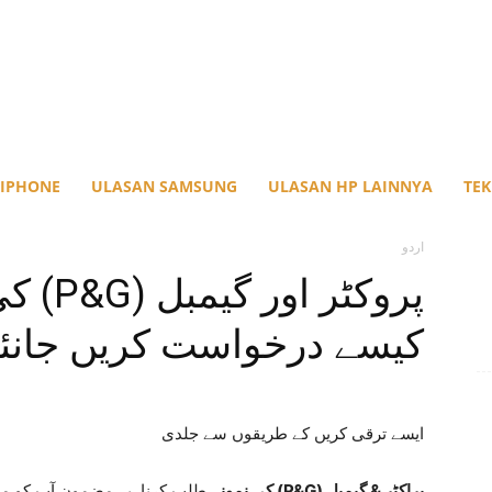
 IPHONE
ULASAN SAMSUNG
ULASAN HP LAINNYA
TE
اردو
پروکٹر 
کیسے درخواست کریں جانئ
ایسے ترقی کریں کے طریقوں سے جلدی
پراکٹر & گیمبل (P&G) کی نمونہ
طلب کرنا. یہ مضمون آپ کو مف