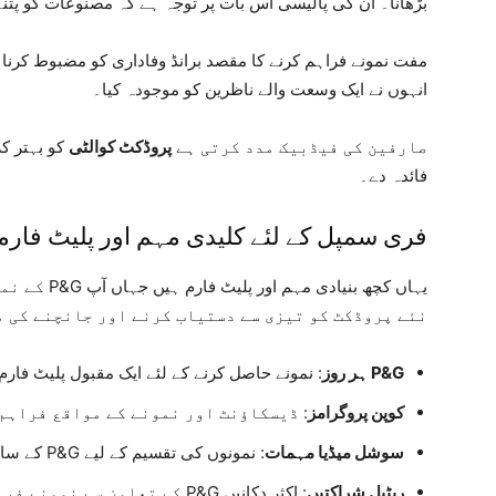
بڑھانا۔ ان کی پالیسی اس بات پر توجہ ہے کہ مصنوعات کو پت
مفت نمونے فراہم کرنے کا مقصد برانڈ وفاداری کو مضبوط کرنا ہ
انہوں نے ایک وسعت والے ناظرین کو موجودہ کیا۔
صارفین کی فیڈبیک مدد کرتی ہے
پروڈکٹ کوالٹی
کو بہتر ک
فائدہ دے۔
فری سمپل کے لئے کلیدی مہم اور پلیٹ فارم
یہاں کچھ بنیا
نئے پروڈکٹ کو تیزی سے دستیاب کرنے اور جانچنے کی م
P&G ہر روز
: نمونے حاصل کرنے کے لئے ایک مقبول پلیٹ فارم
کوپن پروگرامز
: ڈیسکاؤنٹ اور نمونے کے مواقع فراہم
سوشل میڈیا مہمات
: نمونوں کی تقسیم کے لیے P&G کے ساتھ سوشل میڈیا پر فالو کریں۔
ریٹیل شراکتیں
: اکثر دکانیں P&G کے تعاون سے نمونے فراہم کرتی ہیں۔