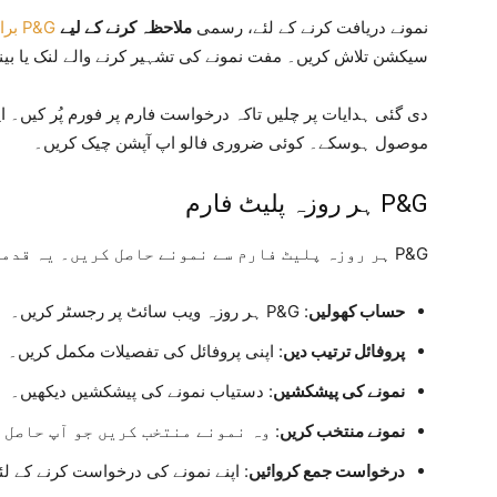
نمونے دریافت کرنے کے لئے، رسمی
ملاحظہ کرنے کے لیے
P&G برانڈ ویب سائٹس
سیکشن تلاش کریں۔ مفت نمونے کی تشہیر کرنے والے لنک یا بین
دی گئی ہدایات پر چلیں تاکہ درخواست فارم پر فورم پُر کیں۔ 
موصول ہوسکے۔ کوئی ضروری فالو اپ آپشن چیک کریں۔
P&G ہر روزہ پلیٹ فارم
P&G ہر روزہ پلیٹ فارم سے نمونے حاصل کریں۔ یہ قدمات مکمل کریں تاکہ حاصل کرنا چاہتے ہیں۔
حساب کھولیں
: P&G ہر روزہ ویب سائٹ پر رجسٹر کریں۔
پروفائل ترتیب دیں
: اپنی پروفائل کی تفصیلات مکمل کریں۔
نمونے کی پیشکشیں
: دستیاب نمونے کی پیشکشیں دیکھیں۔
نمونے منتخب کریں
: وہ نمونے منتخب کریں جو آپ حاصل 
درخواست جمع کروائیں
: اپنے نمونے کی درخواست کرنے کے ل