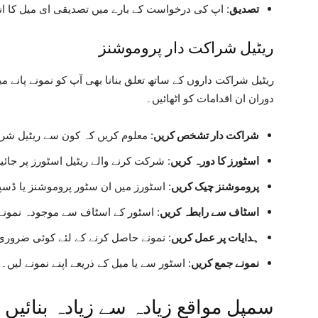
تصدیق
: اپ کی درخواست کے بارے میں تصدیقی ای میل کا ان
ریٹیل شراکت دار پروموشنز
ریٹیل شراکت داروں کے ساتھ تعلق بنانا بھی آپ کو نمونے پان
دوران ان اقدامات کو اٹھائیں۔
شراکت دار تشخص کریں
: معلوم کریں کہ کون سے ریٹیل شراکت دار P&G نمونے فرا
اسٹورز کا دورہ کریں
: شرکت کرنے والے ریٹیل اسٹورز پر جائی
پروموشنز چیک کریں
: اسٹورز میں ان سٹور پروموشنز یا ڈسپ
اسٹاف سے رابطہ کریں
: اسٹور کے اسٹاف سے موجودہ نمونے 
ہدایات پر عمل کریں
: نمونے حاصل کرنے کے لئے کوئی ضرور
نمونے جمع کریں
: اسٹور سے یا میل کے ذریعے اپنے نمونے لیں۔
سمپل مواقع زیادہ سے زیادہ بنائیں