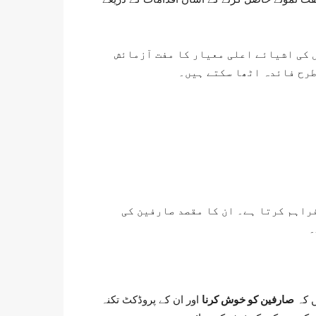
 کی اشیائے اعلی معیار کا مفت آزمائش
طرح فائدہ اٹھا سکتے ہیں۔
راہم کرتا ہے۔ ان کا مقصد صارفین کی
۔
ں کہ
صارفین کو خوش کرنا
اور ان کے پروڈکٹ تکنہ