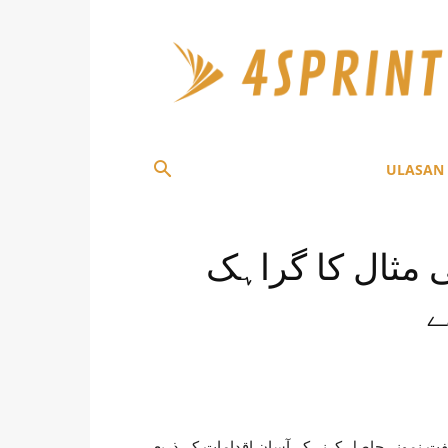
4Sprint
ULASAN
اور گیمبل (P&G) کی مثال کا گراہک
ے
ت نمونے حاصل کرنے کے آسان اقدامات کے ذریعے