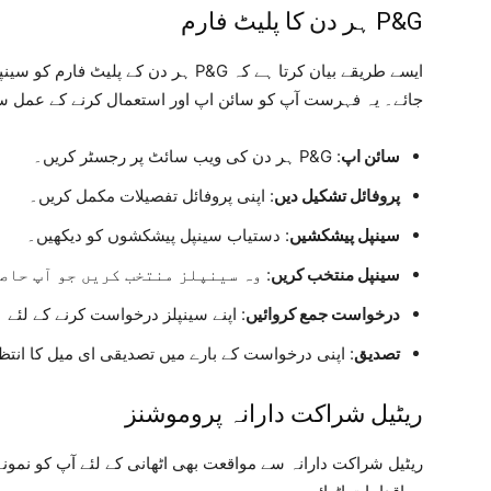
P&G ہر دن کا پلیٹ فارم
ایسے طریقے بیان کرتا ہے کہ P&G ہر دن ک
جائے۔ یہ فہرست آپ کو سائن اپ اور استعمال کرنے کے عمل س
سائن اپ
: P&G ہر دن کی ویب سائٹ پر رجسٹر کریں۔
پروفائل تشکیل دیں
: اپنی پروفائل تفصیلات مکمل کریں۔
سینپل پیشکشیں
: دستیاب سینپل پیشکشوں کو دیکھیں۔
سینپل منتخب کریں
: وہ سینپلز منتخب کریں جو آپ حاص
درخواست جمع کروائیں
: اپنے سینپلز درخواست کرنے کے لئے 
تصدیق
: اپنی درخواست کے بارے میں تصدیقی ای میل کا انتظ
ریٹیل شراکت دارانہ پروموشنز
ریٹیل شراکت دارانہ سے مواقعت بھی اٹھانی کے لئے آپ کو ن