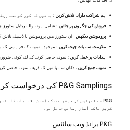
یہ اقدامات اٹھائیں۔
ہم شراکت دارانہ تلاش کریں
: جانیں کہ کون کونسے ریٹ
فروش کی جگہوں پر جائیں
: شامل ہونے والے ریٹیل سٹورز ج
پروموشن دیکھیں
: ان سٹورز میں پروموشن یا ڈسپلے تلاش ک
ملازمت سے بات چیت کریں
: موجودہ نمونے کے فراہمی کے ب
ہدایات پر عمل کریں
: نمونے حاصل کرنے کے لئے کوئی ضروری 
نمونے جمع کریں
: دکان سے یا میل کے ذریعے نمونے حاصل کر
P&G Samplings کی درخواست کرنے کے اقدامات
P&G سے نمونوں کی درخواست کے آسان اقدامات کا ان
کریں تاکہ آسان رسائی حاصل ہو۔
P&G برانڈ ویب سائٹس