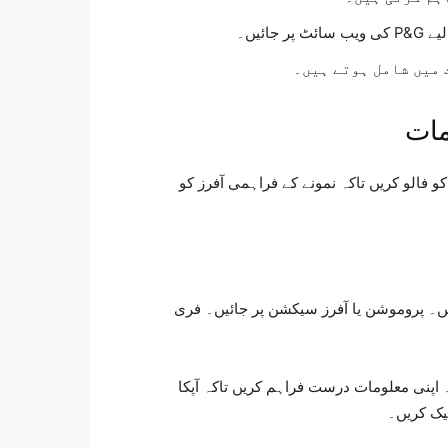
ائیں۔
 میں شامل ہوتے ہیں۔
و فالو کریں تاکہ نمونے کے فراہمی آفرز کو
ں۔ پروموشن یا آفرز سیکشن پر جائیں۔ فری
 اپنی معلومات درست فراہم کریں تاکہ آپکا
ک کریں۔