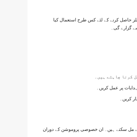
ے پلیٹ فارم کو سینپلز حاصل کرنے کے لئے کس طرح استعمال کیا
ے گزارے گی۔
ل کرنا چاہتے ہیں۔
ہدایات پر عمل کریں۔
ار کریں۔
مونے مل سکتے ہیں۔ ان خصوصی پروموشن کے دوران