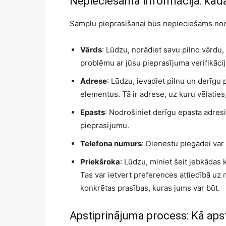
Nepieciešamā informācija: kāda
Samplu pieprasīšanai būs nepieciešams nodro
Vārds
: Lūdzu, norādiet savu pilno vārdu,
problēmu ar jūsu pieprasījuma verifikācij
Adrese
: Lūdzu, ievadiet pilnu un derīgu 
elementus. Tā ir adrese, uz kuru vēlaties, 
Epasts
: Nodrošiniet derīgu epasta adres
pieprasījumu.
Telefona numurs
: Dienestu piegādei va
Priekšroka
: Lūdzu, miniet šeit jebkādas
Tas var ietvert preferences attiecībā uz
konkrētas prasības, kuras jums var būt.
Apstiprinājuma process: Kā apst