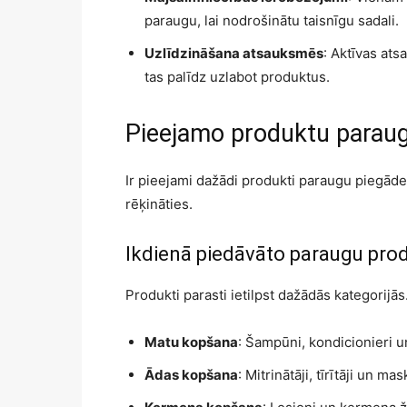
paraugu, lai nodrošinātu taisnīgu sadali.
Uzlīdzināšana atsauksmēs
: Aktīvas at
tas palīdz uzlabot produktus.
Pieejamo produktu paraug
Ir pieejami dažādi produkti paraugu piegādei.
rēķināties.
Ikdienā piedāvāto paraugu prod
Produkti parasti ietilpst dažādās kategorijās.
Matu kopšana
: Šampūni, kondicionieri u
Ādas kopšana
: Mitrinātāji, tīrītāji un mas