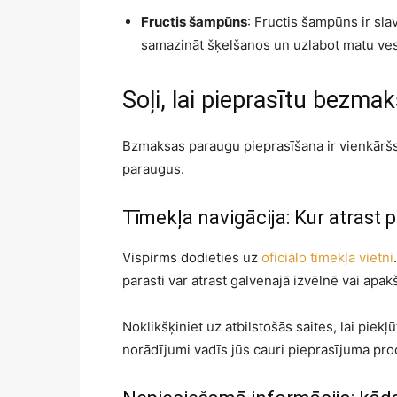
Fructis šampūns
: Fructis šampūns ir sl
samazināt šķelšanos un uzlabot matu ves
Soļi, lai pieprasītu bezm
Bzmaksas paraugu pieprasīšana ir vienkāršs
paraugus.
Tīmekļa navigācija: Kur atrast 
Vispirms dodieties uz
oficiālo tīmekļa vietni
parasti var atrast galvenajā izvēlnē vai apakš
Noklikšķiniet uz atbilstošās saites, lai piek
norādījumi vadīs jūs cauri pieprasījuma pr