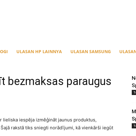
OGI
ULASAN HP LAINNYA
ULASAN SAMSUNG
ULASAN
asīt bezmaksas paraugus
N
S
T
M
S
ir lieliska iespēja izmēģināt jaunus produktus,
T
 Šajā rakstā tiks sniegti norādījumi, kā vienkārši iegūt