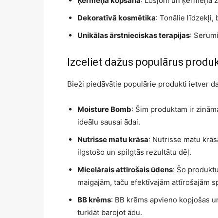
Ķermeņa kopšana
: Losjoni un ķermeņa ž
Dekoratīvā kosmētika
: Tonālie līdzekļi,
Unikālas ārstnieciskas terapijas
: Serum
Izceliet dažus populārus produkt
Bieži piedāvātie populārie produkti ietver d
Moisture Bomb
: Šim produktam ir zināma
ideālu sausai ādai.
Nutrisse matu krāsa
: Nutrisse matu krās
ilgstošo un spilgtās rezultātu dēļ.
Micelārais attīrošais ūdens
: Šo produkt
maigajām, taču efektīvajām attīrošajām s
BB krēms
: BB krēms apvieno kopjošas u
turklāt barojot ādu.