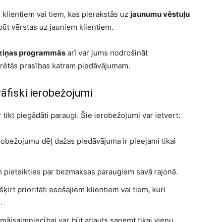
lientiem vai tiem, kas pierakstās uz
jaunumu vēstuļu
 būt vērstas uz jauniem klientiem.
aziņas programmās
arī var jums nodrošināt
krētās prasības katram piedāvājumam.
āfiski ierobežojumi
 tikt piegādāti paraugi. Šie ierobežojumi var ietvert:
robežojumu dēļ dažas piedāvājuma ir pieejami tikai
m pieteikties par bezmaksas paraugiem savā rajonā.
ķirt prioritāti esošajiem klientiem vai tiem, kuri
.
mājsaimniecībai var būt atļauts saņemt tikai vienu