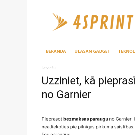
4Sprint
BERANDA
ULASAN GADGET
TEKNOL
Latviešu
Uzziniet, kā piepr
no Garnier
Pieprasot
bezmaksas paraugu
no Garnier, 
neatliekoties pie pilnīgas pirkuma saistības.
šos paraugus.