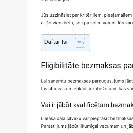
Jūs uzzināsiet par kritērijiem, pieejamajie
ar šo vienkāršo, soli pa solim veidni Jūs var
Daftar Isi
Eliģibilitāte bezmaksas p
Lai saņemtu bezmaksas paraugus, jums jāatbil
tas attiecas un jebkādi ierobežojumi, kas va
Vai ir jābūt kvalificētam bez
Lielākā daļa cilvēku var pieprasīt bezmaksa
Parasti jums jābūt likumīgai vecumam un jā