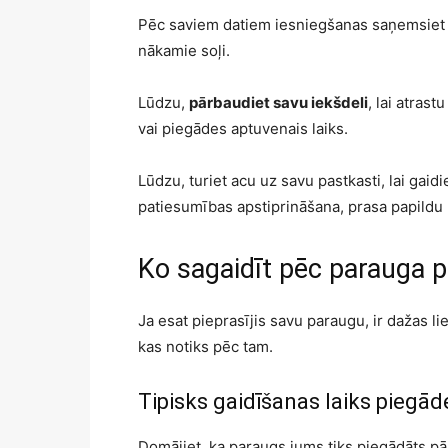
Pēc saviem datiem iesniegšanas saņemsiet a
nākamie soļi.
Lūdzu,
pārbaudiet savu iekšdeli
, lai atrast
vai piegādes aptuvenais laiks.
Lūdzu, turiet acu uz savu pastkasti, lai gaid
patiesumības apstiprināšana, prasa papild
Ko sagaidīt pēc parauga 
Ja esat pieprasījis savu paraugu, ir dažas lie
kas notiks pēc tam.
Tipisks gaidīšanas laiks piegād
Domājiet, ka paraugs jums tiks piegādāts pāri