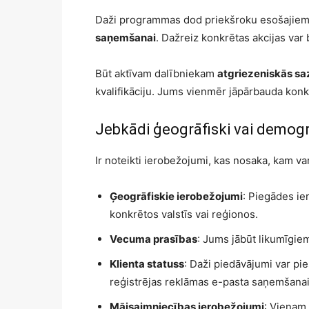
Daži programmas dod priekšroku esošajiem k
saņemšanai
. Dažreiz konkrētas akcijas var
Būt aktīvam dalībniekam
atgriezeniskās s
kvalifikāciju. Jums vienmēr jāpārbauda kon
Jebkādi ģeogrāfiski vai demogr
Ir noteikti ierobežojumi, kas nosaka, kam var
Ģeogrāfiskie ierobežojumi
: Piegādes ie
konkrētos valstīs vai reģionos.
Vecuma prasības
: Jums jābūt likumīgie
Klienta statuss
: Daži piedāvājumi var pieš
reģistrējas reklāmas e-pasta saņemšanai
Mājsaimniecības ierobežojumi
: Vienam 