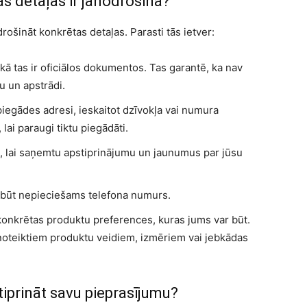
s detaļas ir jānodrošina?
šināt konkrētas detaļas. Parasti tās ietver:
 kā tas ir oficiālos dokumentos. Tas garantē, ka nav
u un apstrādi.
piegādes adresi, ieskaitot dzīvokļa vai numura
lai paraugi tiktu piegādāti.
i, lai saņemtu apstiprinājumu un jaunumus par jūsu
r būt nepieciešams telefona numurs.
 konkrētas produktu preferences, kuras jums var būt.
 noteiktiem produktu veidiem, izmēriem vai jebkādas
iprināt savu pieprasījumu?