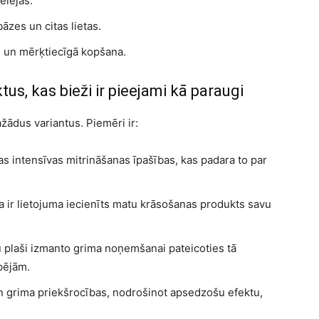
elejas.
 bāzes un citas lietas.
i un mērķtiecīgā kopšana.
us, kas bieži ir pieejami kā paraugi
ažādus variantus. Piemēri ir:
s intensīvas mitrināšanas īpašības, kas padara to par
a ir lietojuma iecienīts matu krāsošanas produkts savu
u plaši izmanto grima noņemšanai pateicoties tā
pējām.
n grima priekšrocības, nodrošinot apsedzošu efektu,