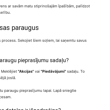
avens ar savām matu stiprinošajām īpašībām, palīdzot
elību.
aksas paraugus
 process. Sekojiet šiem soļiem, lai saņemtu savus
paraugu pieprasījumu sadaļu?
. Meklējiet
"Akcijas"
vai
"Piedāvājumi"
sadaļu. To
ējā joslā.
ļūtu paraugu pieprasījumu lapai. Lapā sniegtie
ocesam.