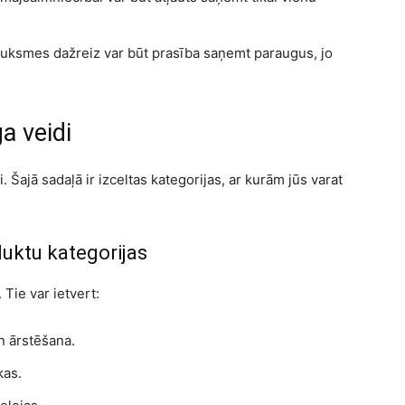
sauksmes dažreiz var būt prasība saņemt paraugus, jo
a veidi
 Šajā sadaļā ir izceltas kategorijas, ar kurām jūs varat
uktu kategorijas
 Tie var ietvert:
n ārstēšana.
kas.