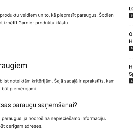
L
m produktu veidiem un to, kā pieprasīt paraugus. Šodien
T
at izpētīt Garnier produktu klāstu.
O
H
T
araugiem
H
S
st noteiktām kritērijām. Šajā sadaļā ir aprakstīts, kam
T
r būt piemērojami.
maksas paraugu saņemšanai?
s paraugus, ja nodrošina nepieciešamo informāciju.
būt derīgam adreses.