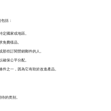
能包括：
特定國家或地區。
求免費樣品。
或那些訂閱營銷郵件的人。
以確保公平分配。
條件之一，因為它有助於改進產品。
期待的类别。