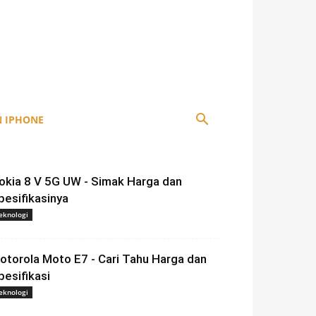
 IPHONE
okia 8 V 5G UW - Simak Harga dan
pesifikasinya
eknologi
otorola Moto E7 - Cari Tahu Harga dan
pesifikasi
eknologi