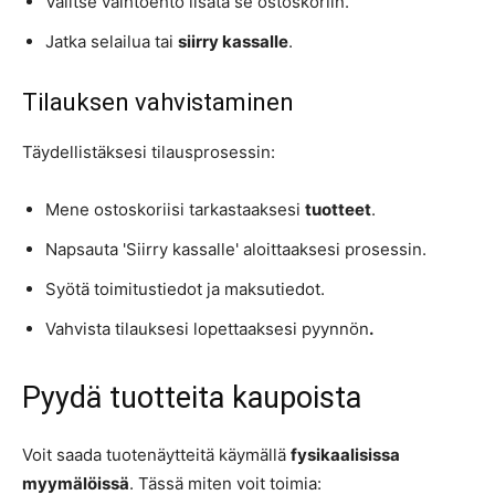
Valitse vaihtoehto lisätä se ostoskoriin.
Jatka selailua tai
siirry kassalle
.
Tilauksen vahvistaminen
Täydellistäksesi tilausprosessin:
Mene ostoskoriisi tarkastaaksesi
tuotteet
.
Napsauta 'Siirry kassalle' aloittaaksesi prosessin.
Syötä toimitustiedot ja maksutiedot.
Vahvista tilauksesi lopettaaksesi pyynnön
.
Pyydä tuotteita kaupoista
Voit saada tuotenäytteitä käymällä
fysikaalisissa
myymälöissä
. Tässä miten voit toimia: