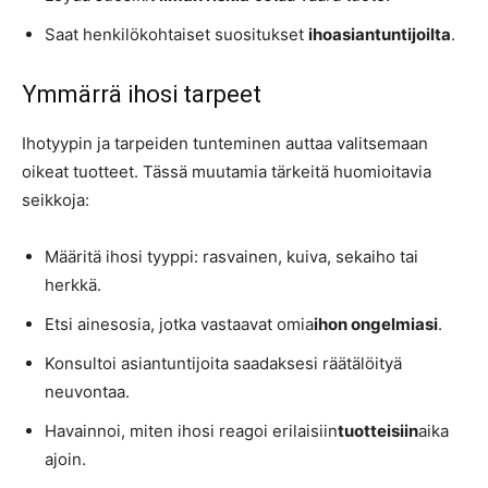
Saat henkilökohtaiset suositukset
ihoasiantuntijoilta
.
Ymmärrä ihosi tarpeet
Ihotyypin ja tarpeiden tunteminen auttaa valitsemaan
oikeat tuotteet. Tässä muutamia tärkeitä huomioitavia
seikkoja:
Määritä ihosi tyyppi: rasvainen, kuiva, sekaiho tai
herkkä.
Etsi ainesosia, jotka vastaavat omia
ihon ongelmiasi
.
Konsultoi asiantuntijoita saadaksesi räätälöityä
neuvontaa.
Havainnoi, miten ihosi reagoi erilaisiin
tuotteisiin
aika
ajoin.