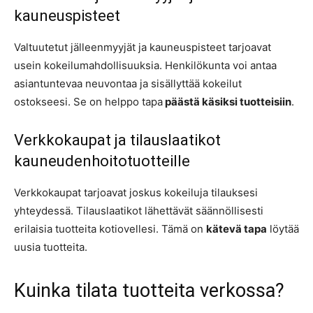
kauneuspisteet
Valtuutetut jälleenmyyjät ja kauneuspisteet tarjoavat
usein kokeilumahdollisuuksia. Henkilökunta voi antaa
asiantuntevaa neuvontaa ja sisällyttää kokeilut
ostokseesi. Se on helppo tapa
päästä käsiksi tuotteisiin
.
Verkkokaupat ja tilauslaatikot
kauneudenhoitotuotteille
Verkkokaupat tarjoavat joskus kokeiluja tilauksesi
yhteydessä. Tilauslaatikot lähettävät säännöllisesti
erilaisia tuotteita kotiovellesi. Tämä on
kätevä tapa
löytää
uusia tuotteita.
Kuinka tilata tuotteita verkossa?