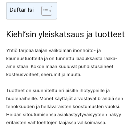
Daftar Isi
Kiehl’sin yleiskatsaus ja tuotteet
Yhtiö tarjoaa laajan valikoiman ihonhoito- ja
kauneustuotteita ja on tunnettu laadukkaista raaka-
aineistaan. Kokoelmaan kuuluvat puhdistusaineet,
kosteusvoiteet, seerumit ja muuta.
Tuotteet on suunniteltu erilaisille ihotyypeille ja
huolenaiheille. Monet käyttäjät arvostavat brändiä sen
tehokkuuden ja hellävaraisten koostumusten vuoksi.
Heidän sitoutumisensa asiakastyytyväisyyteen näkyy
erilaisten vaihtoehtojen laajassa valikoimassa.