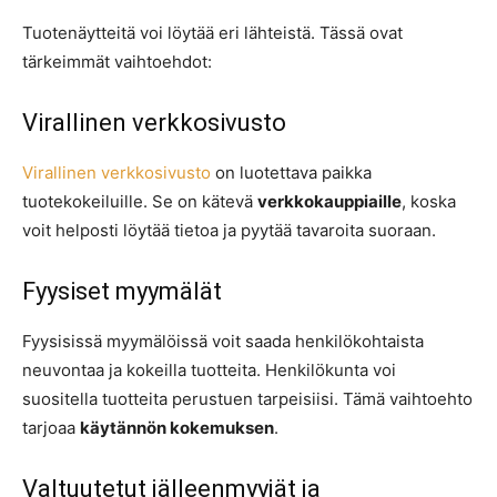
Tuotenäytteitä voi löytää eri lähteistä. Tässä ovat
tärkeimmät vaihtoehdot:
Virallinen verkkosivusto
Virallinen verkkosivusto
on luotettava paikka
tuotekokeiluille. Se on kätevä
verkkokauppiaille
, koska
voit helposti löytää tietoa ja pyytää tavaroita suoraan.
Fyysiset myymälät
Fyysisissä myymälöissä voit saada henkilökohtaista
neuvontaa ja kokeilla tuotteita. Henkilökunta voi
suositella tuotteita perustuen tarpeisiisi. Tämä vaihtoehto
tarjoaa
käytännön kokemuksen
.
Valtuutetut jälleenmyyjät ja