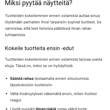
Miksi pyytää näytteitä?
Tuotteiden kokeileminen ennen ostamista auttaa sinua
löytämään parhaiten ihosi tarpeisiin sopivat tuotteet. Se
varmistaa, että teet tietoisia päätöksiä ilman rahan
tuhlaamista.
Kokeile tuotteita ensin -edut
Tuotteiden kokeileminen ennen ostamista tarjoaa useita
etuja. Tässä on, miksi se on hyödyllistä:
Säästä rahaa
testaamalla ennen sitoutumista
täysikokoisiin tuotteisiin.
Vältä ihoärsytykset näkemällä ensin, miten ihollesi
reagoi.
Löydä suosikit
ilman riskiä
ostaa väärä tuote.