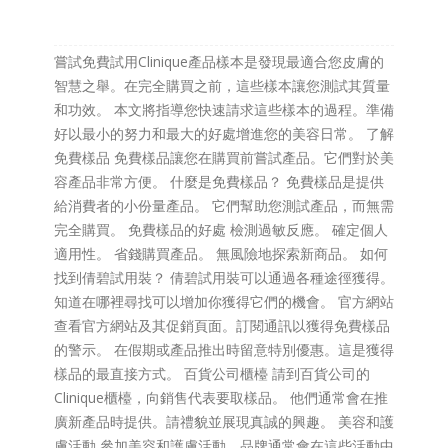
嘗試免費試用Clinique產品樣本是發現最適合您皮膚的
智慧之舉。在完全購買之前，這些樣本讓您測試其質量
和功效。 本文將指導您快速請求這些樣本的過程。準備
好以最小的努力和最大的好處增進您的美容日常。 了解
免費樣品 免費樣品讓您在購買前嘗試產品。它們對於美
容產品非常方便。 什麼是免費樣品？ 免費樣品是提供
給消費者的小份量產品。 它們幫助您測試產品，而無需
完全購買。 免費樣品的好處 檢測過敏反應。 確定個人
適用性。 省錢購買產品。 無風險地探索新商品。 如何
找到倩碧試用裝？ 倩碧試用裝可以通過各種途徑獲得。
知道在哪裡尋找可以增加你獲得它們的機會。 官方網站
查看官方網站及其促銷頁面。訂閱通訊以獲得免費樣品
的警示。 在假期或產品推出時留意特別優惠。這是獲得
樣品的最直接方式。 百貨公司櫃檯 請到百貨公司的
Clinique櫃檯，向銷售代表要取樣品。 他們通常會在推
廣新產品時提供。請禮貌並展現真誠的興趣。 美容和護
膚活動 參加美容和護膚活動。品牌通常會在這些活動中