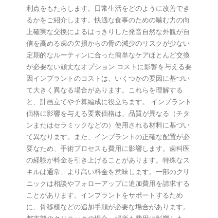
利点をもたらします。日常生活をどのように改善でき
るかをご紹介します。快適な食事のための噛む力の向
上確実な交換によるはっきりした発音自然な外観が自
信を高める歯の欠損からの骨の減少のリスクが少ない
定期的なルーティンに合った簡単なケアほとんど交換
が必要ない頑丈なオプション コストに影響を与える要
因インプラントのコストは、いくつかの要因に基づい
て大きく異なる場合があります。これらを理解する
と、計画立てや予算編成に役立ちます。 インプラント
価格に影響を与える要素価格は、品質が異なる（チタ
ンまたはセラミックなどの）使用される材料に基づい
て異なります。また、インプラントの正確な配置が必
要なため、手術プロセスも費用に影響します。歯科医
の経験が料金を引き上げることがあります。特殊なス
キルは通常、より高い料金を意味します。一部のクリ
ニックは相談やフォローアップに追加費用を請求する
ことがあります。インプラントをサポートするため
に、骨移植などの追加手順が必要な場合があります。