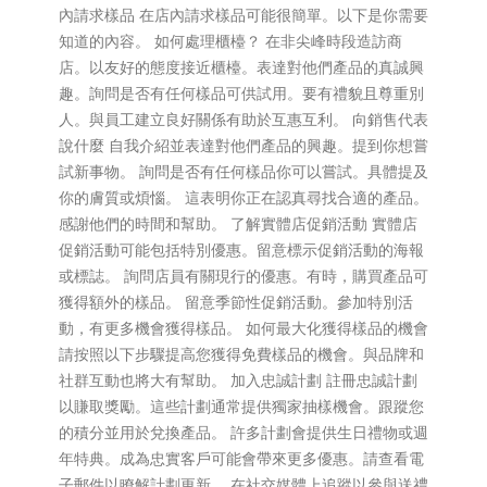
內請求樣品 在店內請求樣品可能很簡單。以下是你需要
知道的內容。 如何處理櫃檯？ 在非尖峰時段造訪商
店。以友好的態度接近櫃檯。表達對他們產品的真誠興
趣。詢問是否有任何樣品可供試用。要有禮貌且尊重別
人。與員工建立良好關係有助於互惠互利。 向銷售代表
說什麼 自我介紹並表達對他們產品的興趣。提到你想嘗
試新事物。 詢問是否有任何樣品你可以嘗試。具體提及
你的膚質或煩惱。 這表明你正在認真尋找合適的產品。
感謝他們的時間和幫助。 了解實體店促銷活動 實體店
促銷活動可能包括特別優惠。留意標示促銷活動的海報
或標誌。 詢問店員有關現行的優惠。有時，購買產品可
獲得額外的樣品。 留意季節性促銷活動。參加特別活
動，有更多機會獲得樣品。 如何最大化獲得樣品的機會
請按照以下步驟提高您獲得免費樣品的機會。與品牌和
社群互動也將大有幫助。 加入忠誠計劃 註冊忠誠計劃
以賺取獎勵。這些計劃通常提供獨家抽樣機會。跟蹤您
的積分並用於兌換產品。 許多計劃會提供生日禮物或週
年特典。成為忠實客戶可能會帶來更多優惠。請查看電
子郵件以瞭解計劃更新。 在社交媒體上追蹤以參與送禮