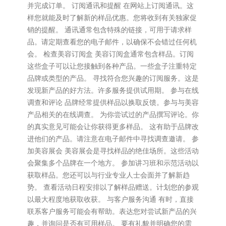
并完成订单。 订阅通讯和提醒 在网站上订阅通讯。这
样您就能及时了解新的样品优惠。您将收到有关独家促
销的提醒。 通讯通常包含特殊的链接，可用于请求样
品。请定期查看您的电子邮件，以确保不会错过任何机
会。 检查美容订阅盒 美容订阅盒通常包含样品。订阅
这些盒子可以让您接触到各种产品。一些盒子注重特定
品牌或类型的产品。 寻找符合您兴趣的订阅服务。这是
发现新产品的好方法。许多服务提供试用期。 参与在线
调查和评论 品牌经常提供样品以换取反馈。参与与美容
产品相关的在线调查。 为你尝试过的产品撰写评论。你
的真实意见可能会让你获得更多样品。 这有助于品牌改
进他们的产品。请注意在电子邮件中寻找调查邀请。 参
加美容展会 美容展会是寻找样品的绝佳场所。这些活动
会聚集多个品牌在一个地方。 参加讲习班和示范活动以
获取样品。您还可以与行业专业人士会面并了解新趋
势。 查看活动日程安排以了解样品赠送。计划您的参观
以最大程度地获取收获。 与客户服务沟通 有时，直接
联系客户服务可能会有帮助。表达您对尝试新产品的兴
趣，并询问是否有可用样品。 要有礼貌并明确您的需