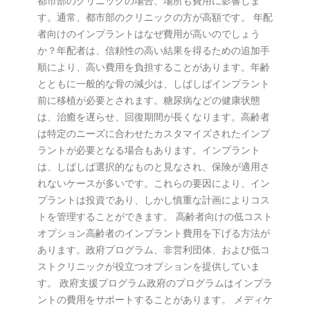
都市部のクリニックの場合、場所も費用に影響しま
す。通常、都市部のクリニックの方が高額です。 年配
者向けのインプラントはなぜ費用が高いのでしょう
か？年配者は、信頼性の高い結果を得るための追加手
順により、高い費用を負担することがあります。年齢
とともに一般的な骨の減少は、しばしばインプラント
前に移植が必要とされます。糖尿病などの健康状態
は、治癒を遅らせ、回復期間が長くなります。高齢者
は特定のニーズに合わせたカスタマイズされたインプ
ラントが必要となる場合もあります。インプラント
は、しばしば選択的なものと見なされ、保険が適用さ
れないケースが多いです。これらの要因により、イン
プラントは投資であり、しかし慎重な計画によりコス
トを管理することができます。 高齢者向けの低コスト
オプション高齢者のインプラント費用を下げる方法が
あります。政府プログラム、非営利団体、および低コ
ストクリニックが役立つオプションを提供していま
す。 政府支援プログラム政府のプログラムはインプラ
ントの費用をサポートすることがあります。 メディケ