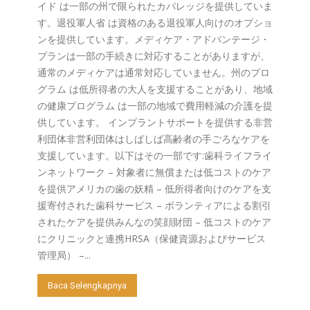
イド は一部の州で限られたカバレッジを提供していま
す。退役軍人省 は資格のある退役軍人向けのオプショ
ンを提供しています。メディケア・アドバンテージ・
プランは一部の手続きに対応することがありますが、
通常のメディケアは通常対応していません。州のプロ
グラム は低所得者の大人を支援することがあり、地域
の健康プログラム は一部の地域で費用軽減の介護を提
供しています。 インプラントサポートを提供する非営
利団体非営利団体はしばしば高齢者の手ごろなケアを
支援しています。以下はその一部です:歯科ライフライ
ンネットワーク – 対象者に無償または低コストのケア
を提供アメリカの歯の妖精 – 低所得者向けのケアを支
援寄付された歯科サービス – ボランティアによる割引
されたケアを提供みんなの笑顔財団 – 低コストのケア
にクリニックと連携HRSA（保健資源およびサービス
管理局） –...
Baca Selengkapnya