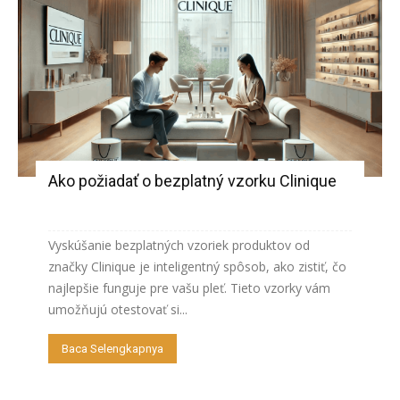
Ako požiadať o bezplatný vzorku Clinique
Vyskúšanie bezplatných vzoriek produktov od
značky Clinique je inteligentný spôsob, ako zistiť, čo
najlepšie funguje pre vašu pleť. Tieto vzorky vám
umožňujú otestovať si...
Baca Selengkapnya