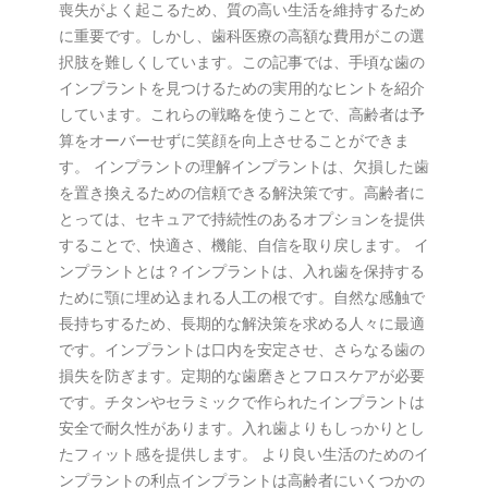
喪失がよく起こるため、質の高い生活を維持するため
に重要です。しかし、歯科医療の高額な費用がこの選
択肢を難しくしています。この記事では、手頃な歯の
インプラントを見つけるための実用的なヒントを紹介
しています。これらの戦略を使うことで、高齢者は予
算をオーバーせずに笑顔を向上させることができま
す。 インプラントの理解インプラントは、欠損した歯
を置き換えるための信頼できる解決策です。高齢者に
とっては、セキュアで持続性のあるオプションを提供
することで、快適さ、機能、自信を取り戻します。 イ
ンプラントとは？インプラントは、入れ歯を保持する
ために顎に埋め込まれる人工の根です。自然な感触で
長持ちするため、長期的な解決策を求める人々に最適
です。インプラントは口内を安定させ、さらなる歯の
損失を防ぎます。定期的な歯磨きとフロスケアが必要
です。チタンやセラミックで作られたインプラントは
安全で耐久性があります。入れ歯よりもしっかりとし
たフィット感を提供します。 より良い生活のためのイ
ンプラントの利点インプラントは高齢者にいくつかの