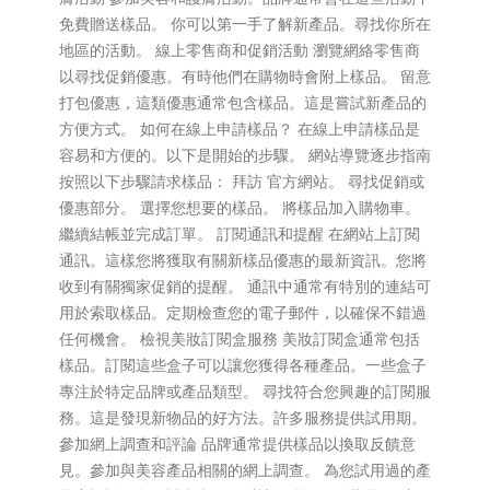
免費贈送樣品。 你可以第一手了解新產品。尋找你所在
地區的活動。 線上零售商和促銷活動 瀏覽網絡零售商
以尋找促銷優惠。有時他們在購物時會附上樣品。 留意
打包優惠，這類優惠通常包含樣品。這是嘗試新產品的
方便方式。 如何在線上申請樣品？ 在線上申請樣品是
容易和方便的。以下是開始的步驟。 網站導覽逐步指南
按照以下步驟請求樣品： 拜訪 官方網站。 尋找促銷或
優惠部分。 選擇您想要的樣品。 將樣品加入購物車。
繼續結帳並完成訂單。 訂閱通訊和提醒 在網站上訂閱
通訊。這樣您將獲取有關新樣品優惠的最新資訊。您將
收到有關獨家促銷的提醒。 通訊中通常有特別的連結可
用於索取樣品。定期檢查您的電子郵件，以確保不錯過
任何機會。 檢視美妝訂閱盒服務 美妝訂閱盒通常包括
樣品。訂閱這些盒子可以讓您獲得各種產品。一些盒子
專注於特定品牌或產品類型。 尋找符合您興趣的訂閱服
務。這是發現新物品的好方法。許多服務提供試用期。
參加網上調查和評論 品牌通常提供樣品以換取反饋意
見。參加與美容產品相關的網上調查。 為您試用過的產