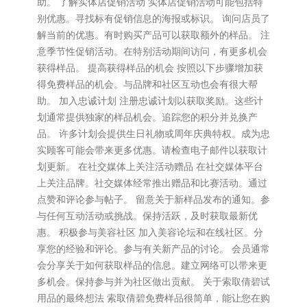
助。 了解实体店促销活动 实体店促销活动可能包括特
别优惠。寻找标有促销信息的海报或标识。 询问店员了
解当前的优惠。有时购买产品可以获取额外的样品。 注
意季节性促销活动。在特别活动期间访问，有更多机会
获得样品。 提高获得样品的机会 按照以下步骤增加获
得免费样品的机会。与品牌和社区互动也会有很大帮
助。 加入忠诚计划 注册忠诚计划以获取奖励。这些计
划通常提供独家的样品机会。追踪您的积分并兑换产
品。 许多计划会提供生日礼物或周年庆典特权。成为忠
实顾客可能会带来更多优惠。请检查电子邮件以获取计
划更新。 在社交媒体上关注活动赠品 在社交媒体平台
上关注品牌。社交媒体经常推出赠品和比赛活动。通过
点赞和评论参与帖子。 留意关于新样品发布的通知。参
与任何互动活动或挑战。保持活跃，及时获取最新优
惠。 积极参与美容社区 加入美容论坛和在线社区。分
享您的经验和评论。参与有关新产品的讨论。 会员通常
会分享关于如何获取样品的信息。建立网络可以带来更
多机会。保持参与并为社区做出贡献。 关于索取倩碧试
用品的最终想法 索取倩碧免费样品很简单，能让您在购