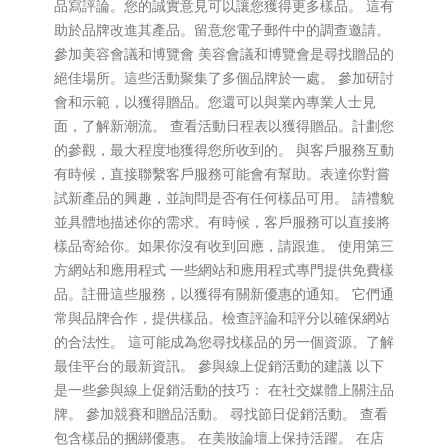
品寫評論。您的誠實意見可以讓您獲得更多樣品。 這有
助於品牌改進其產品。留意您電子郵件中的調查邀請。
參加美容會議和博覽會 美容會議和博覽會是尋找贈品的
絕佳場所。這些活動聚集了多個品牌於一處。 參加研討
會和示範，以獲得贈品。您還可以與業內專業人士見
面，了解新潮流。 查看活動日程表以獲得贈品。計劃您
的參觀，最大程度地獲得您所收到的。 與客戶服務互動
有時候，直接聯繫客戶服務可能會有幫助。表達你對嘗
試新產品的興趣，並詢問是否有任何樣品可用。 請禮貌
並具體地描述你的需求。有時候，客戶服務可以直接將
樣品寄給你。如果你沒有收到回應，請跟進。 使用第三
方網站和應用程式 一些網站和應用程式專門提供免費樣
品。註冊這些服務，以獲得有關新優惠的通知。 它們通
常與品牌合作，提供樣品。檢查評論和評分以確保網站
的合法性。 這可能成為您尋找樣品的另一個資源。了解
最佳平台的最新資訊。 參與線上促銷活動的建議 以下
是一些參與線上促銷活動的技巧： 在社交媒體上關注品
牌。 參加競賽和贈品活動。 尋找節日促銷活動。 查看
包含樣品的捆綁優惠。 在美妝論壇上保持活躍。 在店