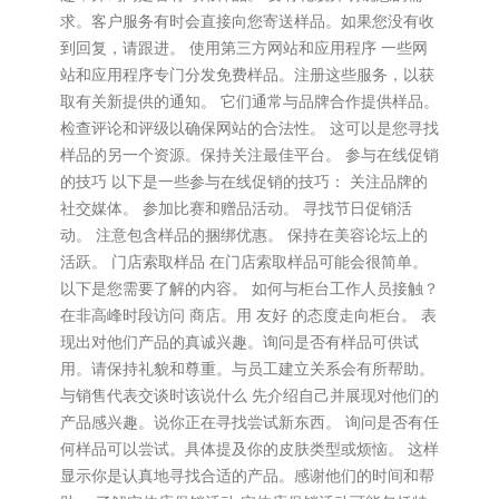
求。客户服务有时会直接向您寄送样品。如果您没有收
到回复，请跟进。 使用第三方网站和应用程序 一些网
站和应用程序专门分发免费样品。注册这些服务，以获
取有关新提供的通知。 它们通常与品牌合作提供样品。
检查评论和评级以确保网站的合法性。 这可以是您寻找
样品的另一个资源。保持关注最佳平台。 参与在线促销
的技巧 以下是一些参与在线促销的技巧： 关注品牌的
社交媒体。 参加比赛和赠品活动。 寻找节日促销活
动。 注意包含样品的捆绑优惠。 保持在美容论坛上的
活跃。 门店索取样品 在门店索取样品可能会很简单。
以下是您需要了解的内容。 如何与柜台工作人员接触？
在非高峰时段访问 商店。用 友好 的态度走向柜台。 表
现出对他们产品的真诚兴趣。询问是否有样品可供试
用。请保持礼貌和尊重。与员工建立关系会有所帮助。
与销售代表交谈时该说什么 先介绍自己并展现对他们的
产品感兴趣。说你正在寻找尝试新东西。 询问是否有任
何样品可以尝试。具体提及你的皮肤类型或烦恼。 这样
显示你是认真地寻找合适的产品。感谢他们的时间和帮