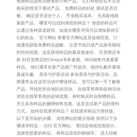
免费样品是给消费者的小样产品。 它们帮助您在不完全
购买的情况下测试产品。 免费样品的好处 测试是否过
敏。 确定是否适合个人。 节省购买成本。 无风险地探
索新产品。 哪里可以找到倩碧的样品？ 倩碧的样品可
以通过各种渠道获得。知道在哪里寻找可以增加获得它
们的机会。 官方网站 查看官方网站及其促销页面。订
阅通讯获取免费样品提醒。 注意节假日或产品发布期间
的特别优惠。这是获得样品的最直接途径。 百货商店专
柜 到百货商店的Clinique专柜参观。询问销售代表索要
样品。 他们通常在新产品推广时提供。保持礼貌并展现
真诚兴趣。 美容与护肤活动 参加美容与护肤活动。品
牌通常会在这些活动中赠送样品。 您可以第一手了解新
产品。寻找您所在地区的活动。 在线零售商和促销活动
浏览在线零售商的促销优惠。有时购买时会附赠样品。
关注具有样品的捆绑销售优惠。这是尝试新产品的便利
方式。 如何在线请求样品？ 在线请求样品方便快捷。
以下是开始的步骤。 浏览网站的逐步指南 按照以下步
骤请求样品： 访问 官方网站。 查找促销或优惠部分。
选择您想要的样品。 将样品添加到购物车。 进入结账