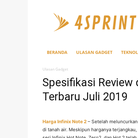
4Sprint
BERANDA
ULASAN GADGET
TEKNOL
Ulasan Gadget
Spesifikasi Review 
Terbaru Juli 2019
Harga Infinix Note 2
– Setelah meluncurkan
di tanah air. Meskipun harganya terjangkau, 
seri Infinix Hot Note, Zero2, dan Hot 2 telah 