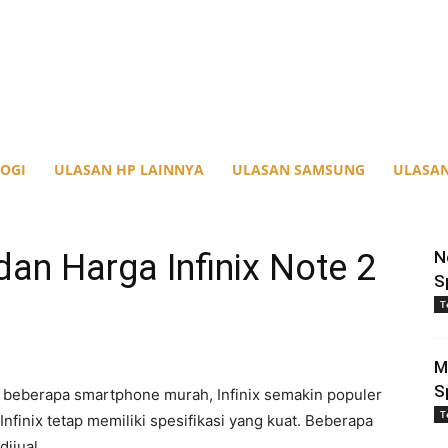
OGI
ULASAN HP LAINNYA
ULASAN SAMSUNG
ULASAN
dan Harga Infinix Note 2
N
S
T
M
S
 beberapa smartphone murah, Infinix semakin populer
T
Infinix tetap memiliki spesifikasi yang kuat. Beberapa
dijual.