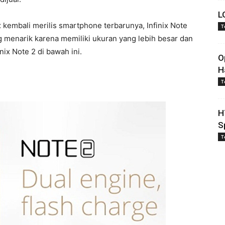
L
ix kembali merilis smartphone terbarunya, Infinix Note
T
ng menarik karena memiliki ukuran yang lebih besar dan
nix Note 2 di bawah ini.
O
H
T
H
S
T