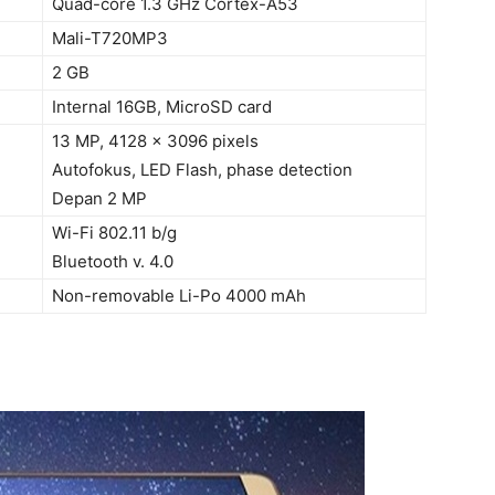
Quad-core 1.3 GHz Cortex-A53
Mali-T720MP3
2 GB
Internal 16GB, MicroSD card
13 MP, 4128 x 3096 pixels
Autofokus, LED Flash, phase detection
Depan 2 MP
Wi-Fi 802.11 b/g
Bluetooth v. 4.0
Non-removable Li-Po 4000 mAh