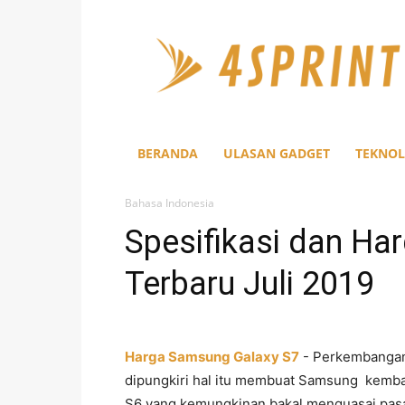
4Sprint
BERANDA
ULASAN GADGET
TEKNOL
Bahasa Indonesia
Spesifikasi dan H
Terbaru Juli 2019
Harga Samsung Galaxy S7
- Perkembangan T
dipungkiri hal itu membuat Samsung kemba
S6 yang kemungkinan bakal menguasai pasar