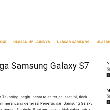
OGI
ULASAN HP LAINNYA
ULASAN SAMSUNG
ULASAN
arga Samsung Galaxy S7
N
S
T
M
S
eknologi begitu pesat telah terjadi saat ini, tidak
T
li merancang generasi Penerus dari Samsung Galaxy
 ponsel Flaghsip. Buat anda yang tidak sabar untuk