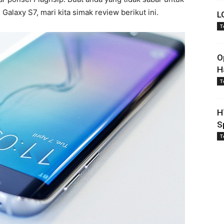
laxy S7, mari kita simak review berikut ini.
L
T
O
H
T
H
S
T