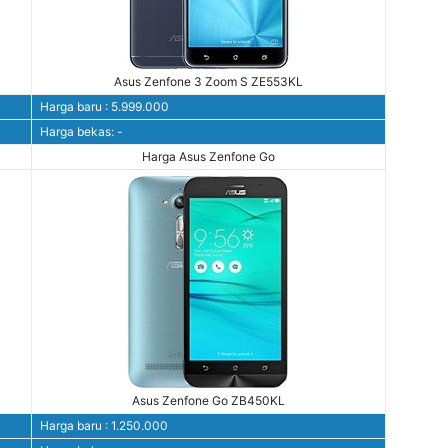
Asus Zenfone 3 Zoom S ZE553KL
Harga baru : 5.999.000
Harga bekas: -
Harga Asus Zenfone Go
Asus Zenfone Go ZB450KL
Harga baru : 1.250.000