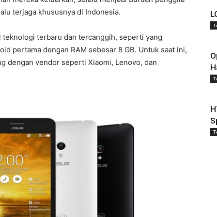
alu terjaga khususnya di Indonesia.
L
T
 teknologi terbaru dan tercanggih, seperti yang
id pertama dengan RAM sebesar 8 GB. Untuk saat ini,
O
ng dengan vendor seperti Xiaomi, Lenovo, dan
H
T
H
S
T