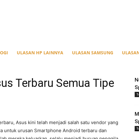
OGI
ULASAN HP LAINNYA
ULASAN SAMSUNG
ULASAN
sus Terbaru Semua Tipe
N
S
T
M
S
rbaru, Asus kini telah menjadi salah satu vendor yang
T
ya untuk urusan Smartphone Android terbaru dan
lah mereka keluarkan, selalu menjadi buruan penggila