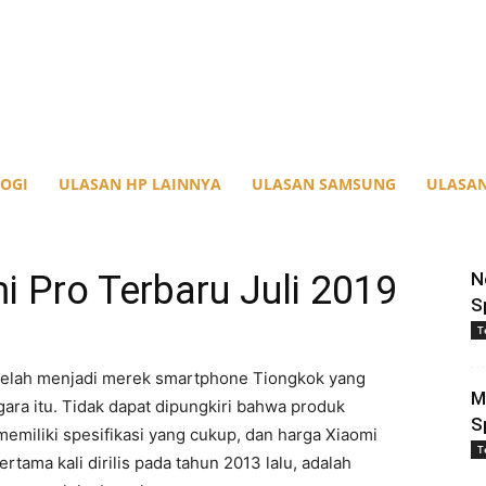
OGI
ULASAN HP LAINNYA
ULASAN SAMSUNG
ULASAN
 Pro Terbaru Juli 2019
N
S
T
i telah menjadi merek smartphone Tiongkok yang
M
egara itu. Tidak dapat dipungkiri bahwa produk
S
emiliki spesifikasi yang cukup, dan harga Xiaomi
T
tama kali dirilis pada tahun 2013 lalu, adalah