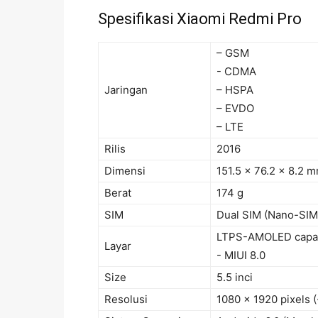
Spesifikasi Xiaomi Redmi Pro
– GSM
- CDMA
Jaringan
– HSPA
– EVDO
– LTE
Rilis
2016
Dimensi
151.5 x 76.2 x 8.2 
Berat
174 g
SIM
Dual SIM (Nano-SIM/
LTPS-AMOLED capaci
Layar
- MIUI 8.0
Size
5.5 inci
Resolusi
1080 x 1920 pixels (