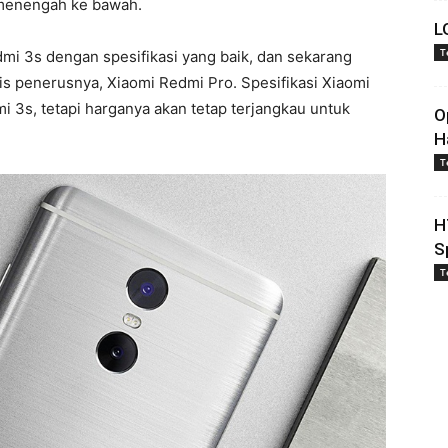
 menengah ke bawah.
L
T
mi 3s dengan spesifikasi yang baik, dan sekarang
is penerusnya, Xiaomi Redmi Pro. Spesifikasi Xiaomi
 3s, tetapi harganya akan tetap terjangkau untuk
O
H
T
H
S
T