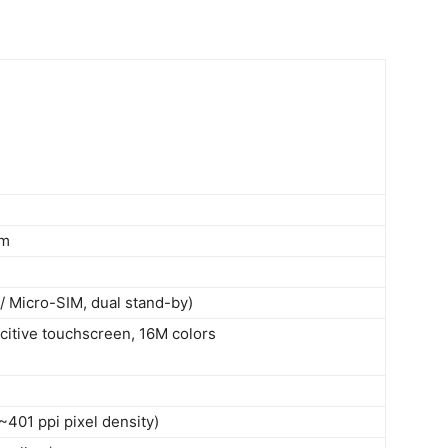
mm
 Micro-SIM, dual stand-by)
tive touchscreen, 16M colors
~401 ppi pixel density)