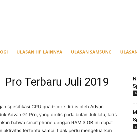
OGI
ULASAN HP LAINNYA
ULASAN SAMSUNG
ULASAN
Pro Terbaru Juli 2019
N
S
T
n spesifikasi CPU quad-core dirilis oleh Advan
M
k Advan G1 Pro, yang dirilis pada bulan Juli lalu, laris
S
rankan bahwa smartphone dengan RAM 3 GB ini dapat
T
ktivitas tertentu sambil tidak perlu mengeluarkan