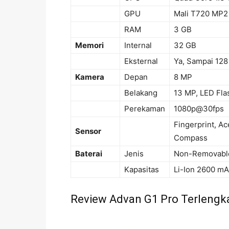
GPU
Mali T720 MP2
RAM
3 GB
Memori
Internal
32 GB
Eksternal
Ya, Sampai 128
Kamera
Depan
8 MP
Belakang
13 MP, LED Fla
Perekaman
1080p@30fps
Fingerprint, Ac
Sensor
Compass
Baterai
Jenis
Non-Removabl
Kapasitas
Li-Ion 2600 m
Review Advan G1 Pro Terlengk