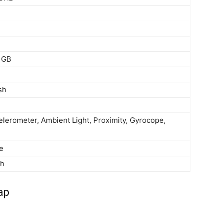
 GB
sh
elerometer, Ambient Light, Proximity, Gyrocope,
e
Ah
ap