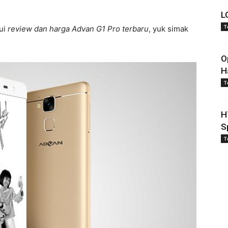
L
T
hui
review dan harga Advan G1 Pro terbaru
, yuk simak
O
H
T
H
S
T