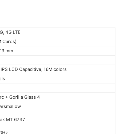
G, 4G LTE
M Cards)
 7.9 mm
, IPS LCD Capacitive, 16M colors
els
c + Gorilla Glass 4
Marsmallow
tek MT 6737
 GHz