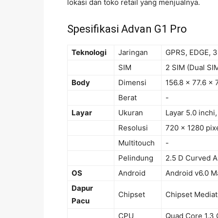
lokasi dan toko retail yang menjualnya.
Spesifikasi Advan G1 Pro
Teknologi
Jaringan
GPRS, EDGE, 3
SIM
2 SIM (Dual SI
Body
Dimensi
156.8 x 77.6 x
Berat
-
Layar
Ukuran
Layar 5.0 inchi
Resolusi
720 x 1280 pix
Multitouch
-
Pelindung
2.5 D Curved Ar
OS
Android
Android v6.0 
Dapur
Chipset
Chipset Media
Pacu
CPU
Quad Core 1.3