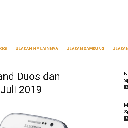
OGI
ULASAN HP LAINNYA
ULASAN SAMSUNG
ULASAN
and Duos dan
N
S
 Juli 2019
T
M
S
T