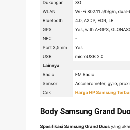
Dukungan
3G
WLAN
Wi-Fi 802.11 a/b/g/n, dual
Bluetooth
4.0, A2DP, EDR, LE
GPS
Yes, with A-GPS, GLONAS
NFC
-
Port 3,5mm
Yes
USB
microUSB 2.0
Lainnya
Radio
FM Radio
Sensor
Accelerometer, gyro, prox
Cek
Harga HP Samsung Terba
Body Samsung Grand Du
Spesifikasi Samsung Grand Duos
yang akan