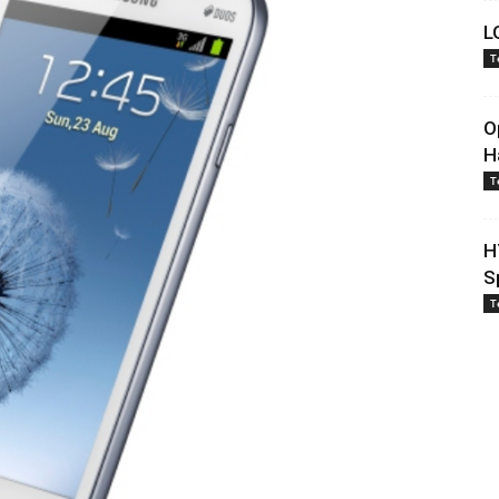
L
T
O
H
T
H
S
T