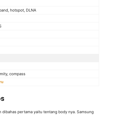
-band, hotspot, DLNA
S
imity, compass
ru
os
 dibahas pertama yaitu tentang body nya. Samsung