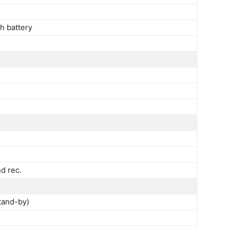
h battery
d rec.
tand-by)