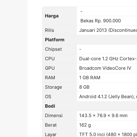
-
Harga
Bekas Rp. 900.000
Rilis
Januari 2013 (Discontinue
Platform
Chipset
-
CPU
Dual-core 1.2 GHz Cortex
GPU
Broadcom VideoCore IV
RAM
1 GB RAM
Storage
8 GB
OS
Android 4.1.2 (Jelly Bean),
Bodi
Dimensi
143.5 x 76.9 x 9.6 mm
Berat
162 g
Layar
TFT 5.0 inci (480 x 1800 pi