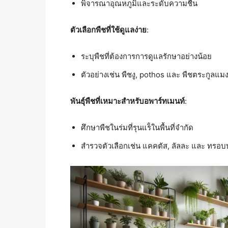
พิจารณาอุณหภูมิและระดับความชื้น
ตัวเลือกพืชที่ใช้ดูแลง่าย
:
ระบุพืชที่ต้องการการดูแลรักษาอย่างน้อย
ตัวอย่างเช่น พืชงู, pothos และ พืชตระกูลแม
พันธุ์พืชที่เหมาะสำหรับอพาร์ทเมนท์
:
ศึกษาพืชในร่มที่รุนแร็่ในพื้นที่จำกัด
สำรวจตัวเลือกเช่น แคคตัส, ลัลละ และ ทรอบบ