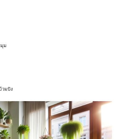
งมุม
้วมปัง