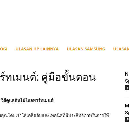
OGI
ULASAN HP LAINNYA
ULASAN SAMSUNG
ULASAN
์ทเมนต์: คู่มือขั้นตอน
N
S
T
บ
วิธีดูแลต้นไม้ในอพาร์ทเมนต์
!
M
S
ุณโดยเราให้เคล็ดลับและเทคนิคที่มีประสิทธิภาพในการให้
T