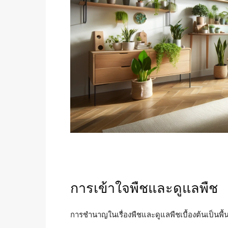
การเข้าใจพืชและดูแลพืช
การชำนาญในเรื่องพืชและดูแลพืชเบื้องต้นเป็น