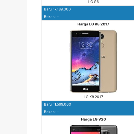
LG G6
Baru : 7.189.000
Bekas : -
Harga LG K8 2017
LG K8 2017
Baru : 1.599.000
Bekas : -
Harga LG V20