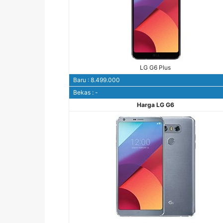
LG G6 Plus
Baru : 8.499.000
Bekas : -
Harga LG G6