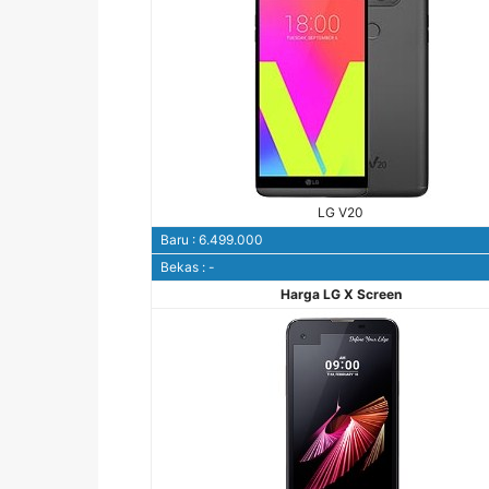
LG V20
Baru : 6.499.000
Bekas : -
Harga LG X Screen