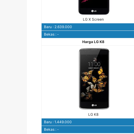
LG X Screen
Baru : 2.639.000
Bekas : -
Harga LG K8
LG K8
Baru : 1.449.000
Bekas : -