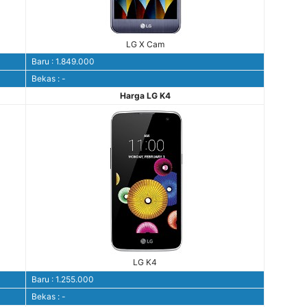
LG X Cam
Baru : 1.849.000
Bekas : -
Harga LG K4
LG K4
Baru : 1.255.000
Bekas : -