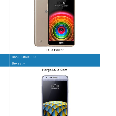
LG X Power
Baru : 1.849.000
Bekas : -
Harga LG X Cam