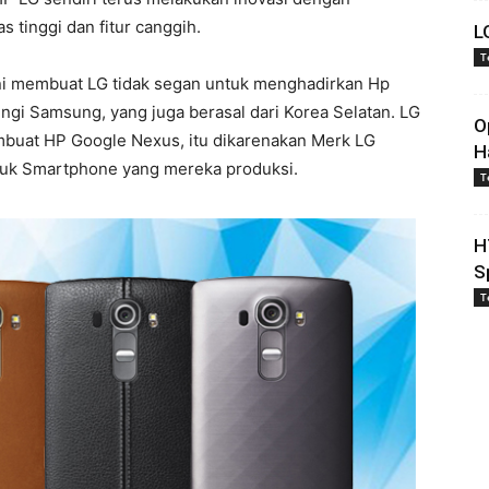
 tinggi dan fitur canggih.
L
T
 ini membuat LG tidak segan untuk menghadirkan Hp
ingi Samsung, yang juga berasal dari Korea Selatan. LG
O
mbuat HP Google Nexus, itu dikarenakan Merk LG
H
tuk Smartphone yang mereka produksi.
T
H
S
T