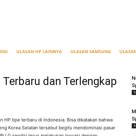
OGI
ULASAN HP LAINNYA
ULASAN SAMSUNG
ULASAN
 Terbaru dan Terlengkap
N
S
T
M
S
n HP tipe terbaru di Indonesia. Bisa dikatakan bahwa
T
eng Korea Selatan tersebut begitu mendominasi pasar
HP LG sendiri terus melakukan inovasi dengan