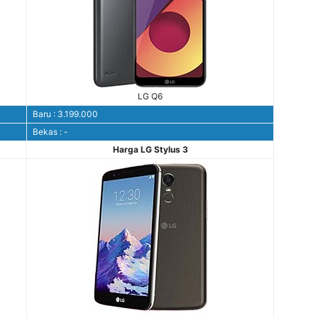
LG Q6
Baru : 3.199.000
Bekas : -
Harga LG Stylus 3