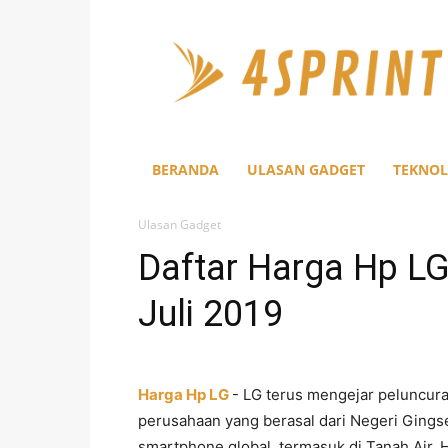
4Sprint
BERANDA
ULASAN GADGET
TEKNOL
Ulasan Gadget
Daftar Harga Hp LG
Juli 2019
Harga Hp LG
- LG terus mengejar peluncura
perusahaan yang berasal dari Negeri Gings
smartphone global, termasuk di Tanah Air. 