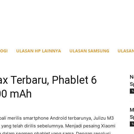
OGI
ULASAN HP LAINNYA
ULASAN SAMSUNG
ULASAN
x Terbaru, Phablet 6
N
S
100 mAh
T
M
S
bali merilis smartphone Android terbarunya, Julizu M3
T
yang telah dirilis sebelumnya. Menjadi pesaing Xiaomi
a dalam segmen phablet yang sama. Dengan resolusi