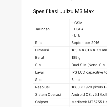
Spesifikasi Julizu M3 Max
– GSM
Jaringan
- HSPA
- LTE
Rilis
September 2016
Dimensi
163.4 x 81.6 x 7.9 m
Berat
189 g
SIM
Dual SIM (Nano-SIM, 
Layar
IPS LCD capacitive t
Size
6 inci
Resolusi
1080 x 1920 pixels (~
Sistem Operasi
Android OS, v5.1 (Lol
Chipset
Mediatek MT6755 He