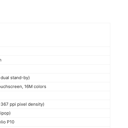
m
dual stand-by)
ouchscreen, 16M colors
367 ppi pixel density)
lipop)
lio P10