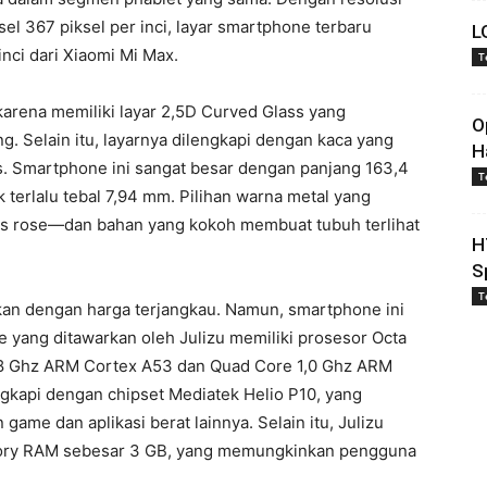
sel 367 piksel per inci, layar smartphone terbaru
L
inci dari Xiaomi Mi Max.
T
 karena memiliki layar 2,5D Curved Glass yang
O
g. Selain itu, layarnya dilengkapi dengan kaca yang
H
s. Smartphone ini sangat besar dengan panjang 163,4
T
 terlalu tebal 7,94 mm. Pilihan warna metal yang
s rose—dan bahan yang kokoh membuat tubuh terlihat
H
S
T
rkan dengan harga terjangkau. Namun, smartphone ini
e yang ditawarkan oleh Julizu memiliki prosesor Octa
 1,8 Ghz ARM Cortex A53 dan Quad Core 1,0 Ghz ARM
engkapi dengan chipset Mediatek Helio P10, yang
ame dan aplikasi berat lainnya. Selain itu, Julizu
ry RAM sebesar 3 GB, yang memungkinkan pengguna