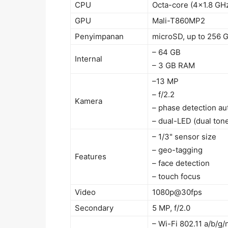
CPU
Octa-core (4x1.8 GH
GPU
Mali-T860MP2
Penyimpanan
microSD, up to 256 G
– 64 GB
Internal
– 3 GB RAM
–13 MP
– f/2.2
Kamera
– phase detection au
– dual-LED (dual tone
– 1/3" sensor size
– geo-tagging
Features
– face detection
– touch focus
Video
1080p@30fps
Secondary
5 MP, f/2.0
– Wi-Fi 802.11 a/b/g/