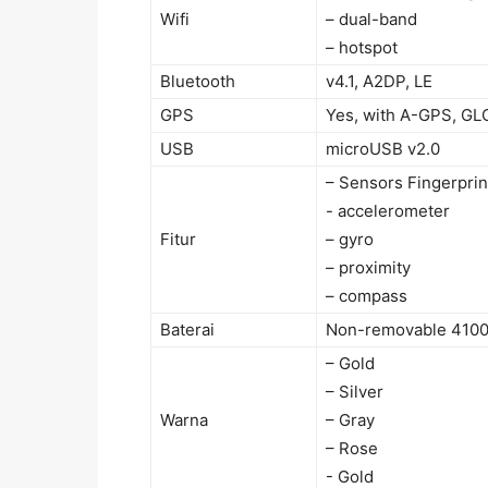
Wifi
– dual-band
– hotspot
Bluetooth
v4.1, A2DP, LE
GPS
Yes, with A-GPS, G
USB
microUSB v2.0
– Sensors Fingerprin
- accelerometer
Fitur
– gyro
– proximity
– compass
Baterai
Non-removable 410
– Gold
– Silver
Warna
– Gray
– Rose
- Gold