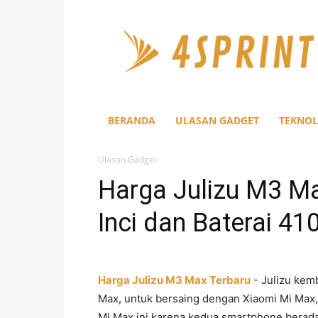
4Sprint
BERANDA
ULASAN GADGET
TEKNOL
Ulasan Gadget
Harga Julizu M3 Ma
Inci dan Baterai 4
Harga Julizu M3 Max Terbaru
- Julizu kem
Max, untuk bersaing dengan Xiaomi Mi Max, 
Mi Max ini karena kedua smartphone berad