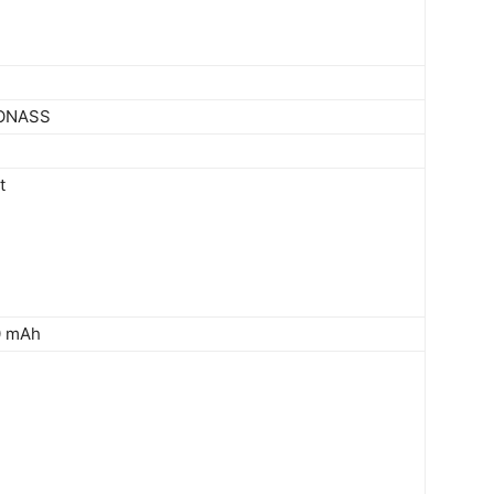
LONASS
t
0 mAh