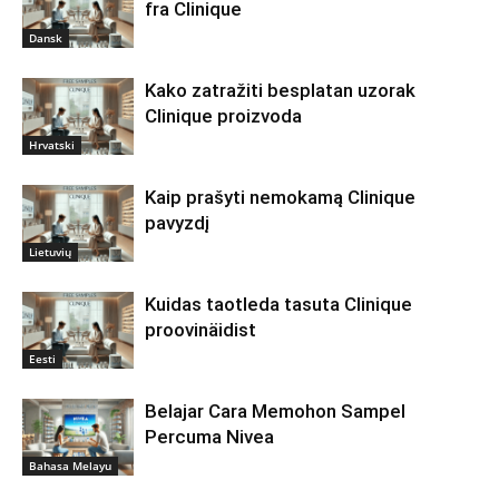
fra Clinique
Dansk
Kako zatražiti besplatan uzorak
Clinique proizvoda
Hrvatski
Kaip prašyti nemokamą Clinique
pavyzdį
Lietuvių
Kuidas taotleda tasuta Clinique
proovinäidist
Eesti
Belajar Cara Memohon Sampel
Percuma Nivea
Bahasa Melayu