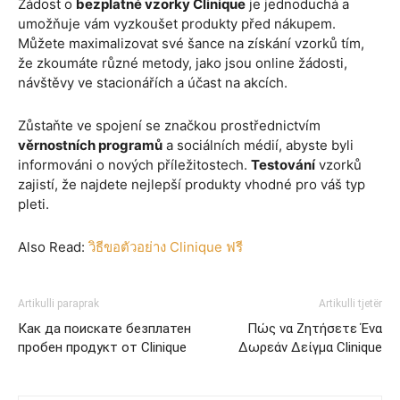
Žádost o
bezplatné vzorky Clinique
je jednoduchá a
umožňuje vám vyzkoušet produkty před nákupem.
Můžete maximalizovat své šance na získání vzorků tím,
že zkoumáte různé metody, jako jsou online žádosti,
návštěvy ve stacionářích a účast na akcích.
Zůstaňte ve spojení se značkou prostřednictvím
věrnostních programů
a sociálních médií, abyste byli
informováni o nových příležitostech.
Testování
vzorků
zajistí, že najdete nejlepší produkty vhodné pro váš typ
pleti.
Also Read:
วิธีขอตัวอย่าง Clinique ฟรี
Artikulli paraprak
Artikulli tjetër
Как да поискате безплатен
Πώς να Ζητήσετε Ένα
пробен продукт от Clinique
Δωρεάν Δείγμα Clinique