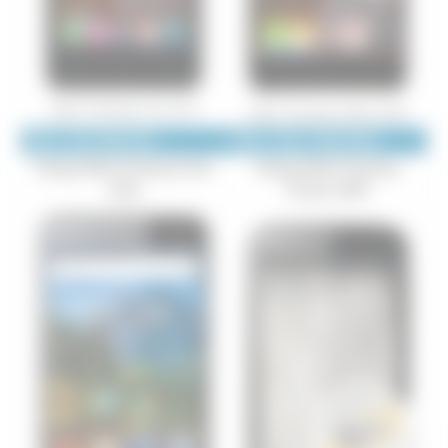
Mito Fantasy Fly A72
Mito Fantasy Max A38
Baru : Rp. 899.00,-
Baru : Rp. 1.199.000,-
Harga Mito Fantasy One
Harga Mito Fantasy
A33
Power A68