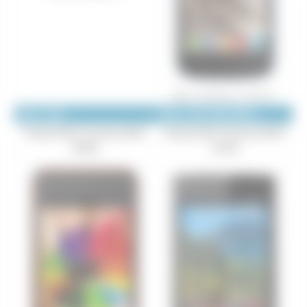
Mito Fantasy 2 A310+
Baru : Rp -
Baru : Rp. 649.000,–
Harga Mito Fantasy Mini
Harga Mito Fantasy Mini
A260
A700