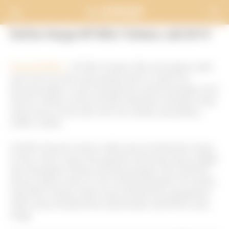
Daftar Harga HP Mito Terbaru Juli 2019
Harga Hp Mito
- HP Mito Fantasy, Mito merupakan salah
satu merk hp lokal yang sampai saat ini masih ikut
bersaing dalam urusan Smartphone android dengan merk
lainnya. Hampir semua HP Mito dibanderol dengan harga
yang cukup murah yaitu 500 ribu sampai yang paling
mahal 1 jutaan.
Hp Mito keluaran terbaru tidak hanya memberikan harga
murah, namun juga menyuguhkan teknologi yang canggih
dan diharapkan mampu bersaing dengan merk terkenal
lainnya. Belum lama ini mito memperkenalkan HP terbaru
yaitu Mito Fantasy Selfie yang memberikan pengalaman
selfie yang mengesankan juga dengan spesifikasi yang
tinggi.