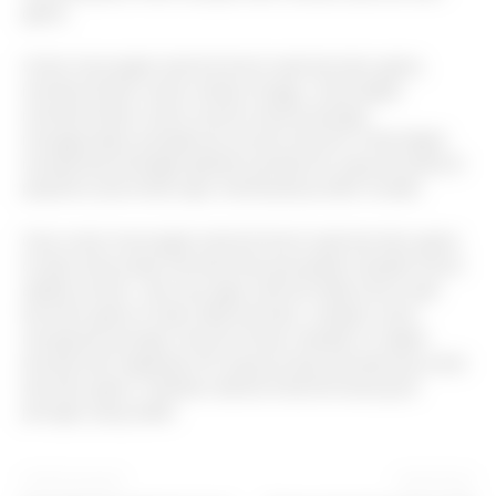
game.
Untuk mencegah android lemot saat bermain game,
membersihkan cache setiap minggu. Anda dapat
membersihkan cache secara manual dengan
menggunakan pengaturan ponsel android. Anda dapat
menginstal berbagai aplikasi pembersih yang tersedia di
playstore jika Anda ingin membuatnya lebih mudah.
Cara untuk mencegah android lemot saat bermain game
di atas hanya akan berhasil jika penyebab masalah lemot
adalah ponsel. Jika cara agar android tidak lemot saat
bermain game di atas tidak berhasil, cobalah untuk
mengecek jaringan internet Anda; masalah ini dapat
berasal dari kapasitas HP yang kurang mendukung untuk
bermain game. Pastikan bahwa Anda terhubung ke
jaringan yang stabil.
Artikulli paraprak
Artikulli tjetër