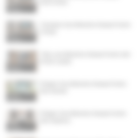
Dove Gratis
Bahasa
Indonesia
Temukan Cara Meminta Sampel Gratis
L'Oréal
Bahasa
Indonesia
Tahu cara Meminta Sampel Gratis dari
Estée Lauder
Bahasa
Indonesia
Pelajari Cara Meminta Sampel Gratis
Dari Garnier
Bahasa
Indonesia
Pelajari Cara Meminta Sampel Gratis
dari Sephora
Bahasa
Indonesia