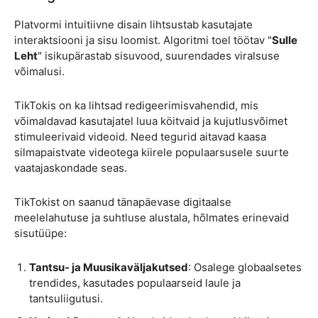
Platvormi intuitiivne disain lihtsustab kasutajate
interaktsiooni ja sisu loomist. Algoritmi toel töötav "
Sulle
Leht
" isikupärastab sisuvood, suurendades viralsuse
võimalusi.
TikTokis on ka lihtsad redigeerimisvahendid, mis
võimaldavad kasutajatel luua köitvaid ja kujutlusvõimet
stimuleerivaid videoid. Need tegurid aitavad kaasa
silmapaistvate videotega kiirele populaarsusele suurte
vaatajaskondade seas.
TikTokist on saanud tänapäevase digitaalse
meelelahutuse ja suhtluse alustala, hõlmates erinevaid
sisutüüpe:
Tantsu- ja Muusikaväljakutsed
: Osalege globaalsetes
trendides, kasutades populaarseid laule ja
tantsuliigutusi.