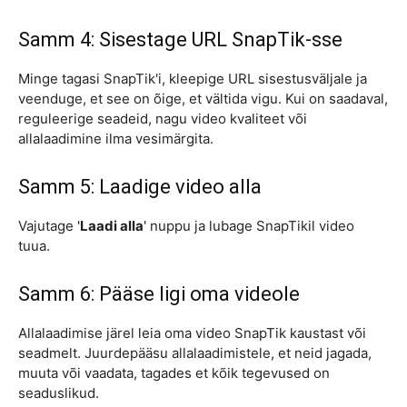
Samm 4: Sisestage URL SnapTik-sse
Minge tagasi SnapTik'i, kleepige URL sisestusväljale ja
veenduge, et see on õige, et vältida vigu. Kui on saadaval,
reguleerige seadeid, nagu video kvaliteet või
allalaadimine ilma vesimärgita.
Samm 5: Laadige video alla
Vajutage '
Laadi alla
' nuppu ja lubage SnapTikil video
tuua.
Samm 6: Pääse ligi oma videole
Allalaadimise järel leia oma video SnapTik kaustast või
seadmelt. Juurdepääsu allalaadimistele, et neid jagada,
muuta või vaadata, tagades et kõik tegevused on
seaduslikud.