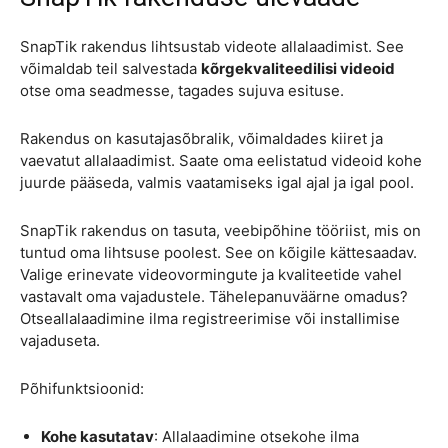
SnapTik rakendus lihtsustab videote allalaadimist. See
võimaldab teil salvestada
kõrgekvaliteedilisi videoid
otse oma seadmesse, tagades sujuva esituse.
Rakendus on kasutajasõbralik, võimaldades kiiret ja
vaevatut allalaadimist. Saate oma eelistatud videoid kohe
juurde pääseda, valmis vaatamiseks igal ajal ja igal pool.
SnapTik rakendus on tasuta, veebipõhine tööriist, mis on
tuntud oma lihtsuse poolest. See on kõigile kättesaadav.
Valige erinevate videovormingute ja kvaliteetide vahel
vastavalt oma vajadustele. Tähelepanuväärne omadus?
Otseallalaadimine ilma registreerimise või installimise
vajaduseta.
Põhifunktsioonid:
Kohe kasutatav
: Allalaadimine otsekohe ilma