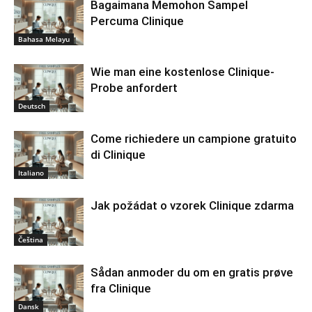
Bagaimana Memohon Sampel
Percuma Clinique
Bahasa Melayu
Wie man eine kostenlose Clinique-
Probe anfordert
Deutsch
Come richiedere un campione gratuito
di Clinique
Italiano
Jak požádat o vzorek Clinique zdarma
Čeština
Sådan anmoder du om en gratis prøve
fra Clinique
Dansk