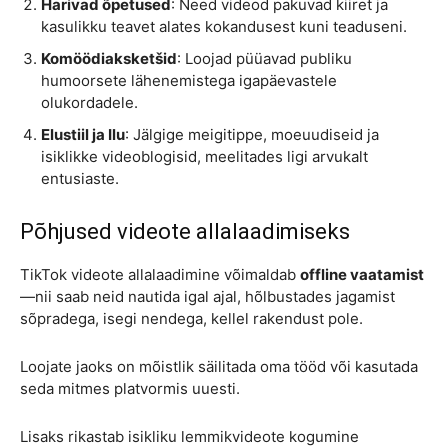
Harivad õpetused
: Need videod pakuvad kiiret ja
kasulikku teavet alates kokandusest kuni teaduseni.
Komöödiaksketšid
: Loojad püüavad publiku
humoorsete lähenemistega igapäevastele
olukordadele.
Elustiil ja Ilu
: Jälgige meigitippe, moeuudiseid ja
isiklikke videoblogisid, meelitades ligi arvukalt
entusiaste.
Põhjused videote allalaadimiseks
TikTok videote allalaadimine võimaldab
offline vaatamist
—nii saab neid nautida igal ajal, hõlbustades jagamist
sõpradega, isegi nendega, kellel rakendust pole.
Loojate jaoks on mõistlik säilitada oma tööd või kasutada
seda mitmes platvormis uuesti.
Lisaks rikastab isikliku lemmikvideote kogumine