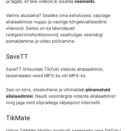
ja tagab, et teie videod ei sisalda
veemärki
.
Valmis alustama? Seadke oma eelistused, vajutage
allalaadimise nuppu ja nautige kõrgekvaliteedilisi
videosid. Selles on ka täiendavad
redigeerimisfunktsioonid, sealhulgas veemärgi
eemaldamine ja video pööramine.
SaveTT
SaveTT lihtsustab TikToki videote allalaadimist,
teisendades need MP3-ks või MP4-ks.
See on kiire, otsekohene ja võimaldab
piiramatuid
allalaadimisi
. Naudi vesimärgita videote allalaadimist
ning jaga neid sõpradega väljaspool internetti.
TikMate
Valige TikMate täieliku kontrolli saamiseks oma TikTok-i