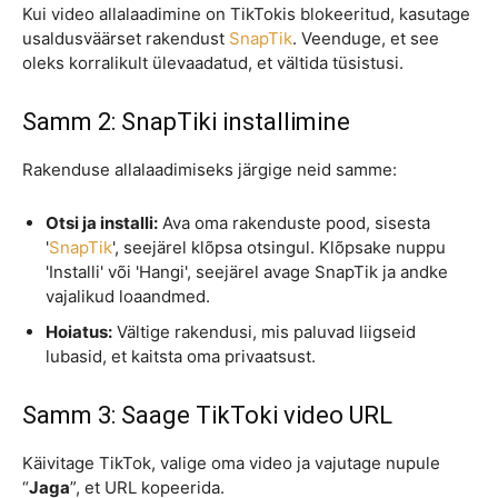
Kui video allalaadimine on TikTokis blokeeritud, kasutage
usaldusväärset rakendust
SnapTik
. Veenduge, et see
oleks korralikult ülevaadatud, et vältida tüsistusi.
Samm 2: SnapTiki installimine
Rakenduse allalaadimiseks järgige neid samme:
Otsi ja installi:
Ava oma rakenduste pood, sisesta
'
SnapTik
', seejärel klõpsa otsingul. Klõpsake nuppu
'Installi' või 'Hangi', seejärel avage SnapTik ja andke
vajalikud loaandmed.
Hoiatus:
Vältige rakendusi, mis paluvad liigseid
lubasid, et kaitsta oma privaatsust.
Samm 3: Saage TikToki video URL
Käivitage TikTok, valige oma video ja vajutage nupule
“
Jaga
”, et URL kopeerida.