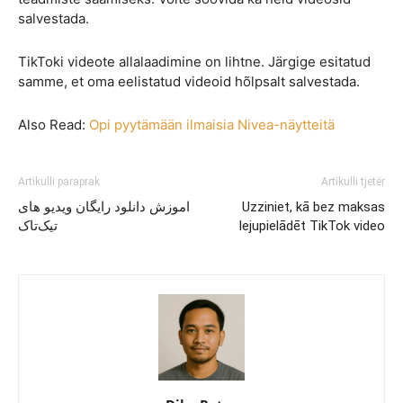
salvestada.
TikToki videote allalaadimine on lihtne. Järgige esitatud
samme, et oma eelistatud videoid hõlpsalt salvestada.
Also Read:
Opi pyytämään ilmaisia Nivea-näytteitä
Artikulli paraprak
Artikulli tjetër
اموزش دانلود رایگان ویدیو های
Uzziniet, kā bez maksas
تیک‌تاک
lejupielādēt TikTok video