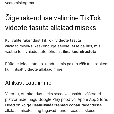
vaatamiskogemust.
Õige rakenduse valimine TikToki
videote tasuta allalaadimiseks
Kui valite rakendust TikToki videote tasuta
allalaadimiseks, keskenduge sellele, et leida üks, mis
vastab teie vajadustele tõhusalt
ilma keerukusteta
.
Püüdke leida lihtne rakendus, mis pakub väärtust rohkem
kui lihtsalt videote allalaadimine.
Allikast Laadimine
Veendu, et rakendus oleks saadaval usaldusväärsetel
platvormidel nagu Google Play pood või Apple App Store.
Need on kõige
usaldusväärsemad kohad
rakenduste
allalaadimiseks ning tagavad nende seaduslikkuse.