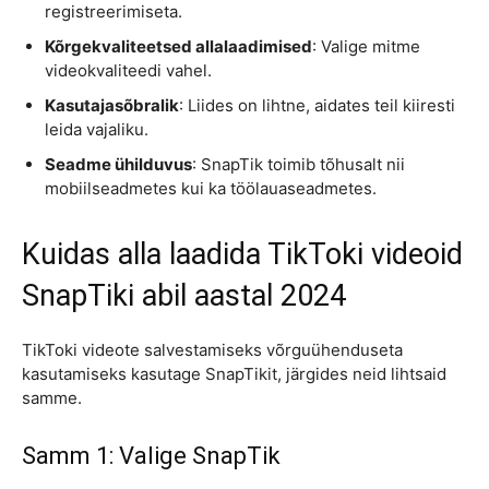
registreerimiseta.
Kõrgekvaliteetsed allalaadimised
: Valige mitme
videokvaliteedi vahel.
Kasutajasõbralik
: Liides on lihtne, aidates teil kiiresti
leida vajaliku.
Seadme ühilduvus
: SnapTik toimib tõhusalt nii
mobiilseadmetes kui ka töölauaseadmetes.
Kuidas alla laadida TikToki videoid
SnapTiki abil aastal 2024
TikToki videote salvestamiseks võrguühenduseta
kasutamiseks kasutage SnapTikit, järgides neid lihtsaid
samme.
Samm 1: Valige SnapTik