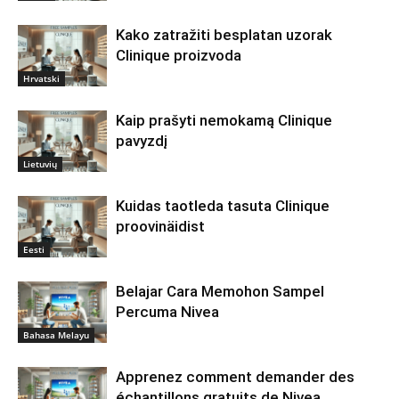
Kako zatražiti besplatan uzorak
Clinique proizvoda
Hrvatski
Kaip prašyti nemokamą Clinique
pavyzdį
Lietuvių
Kuidas taotleda tasuta Clinique
proovinäidist
Eesti
Belajar Cara Memohon Sampel
Percuma Nivea
Bahasa Melayu
Apprenez comment demander des
échantillons gratuits de Nivea