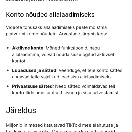
Konto nõuded allalaadimiseks
Videote tõhusaks allalaadimiseks peate mõistma
platvormi konto nõudeid. Arvestage järgmistega:
Aktiivne konto
: Mõned funktsioonid, nagu
allalaadimine, võivad nõuda sisselogitud aktiivset
kontot.
Lubadused ja sätted
: Veenduge, et teie konto sätted
annavad teile vajalikud load sisu allalaadimiseks.
Privaatsuse sätted
: Need sätted võimaldavad teil
kontrollida oma suhtlust sisuga ja sisu salvestamist.
Järeldus
Miljonid inimesed kasutavad TikToki meelelahutuse ja
teadmiste saamiseks. Võite soovida ka neid videosid