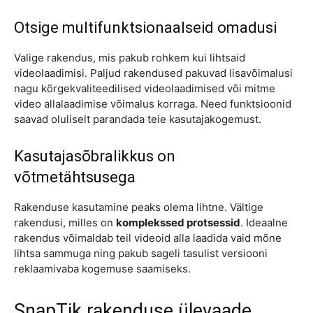
Otsige multifunktsionaalseid omadusi
Valige rakendus, mis pakub rohkem kui lihtsaid
videolaadimisi. Paljud rakendused pakuvad lisavõimalusi
nagu kõrgekvaliteedilised videolaadimised või mitme
video allalaadimise võimalus korraga. Need funktsioonid
saavad oluliselt parandada teie kasutajakogemust.
Kasutajasõbralikkus on
võtmetähtsusega
Rakenduse kasutamine peaks olema lihtne. Vältige
rakendusi, milles on
komplekssed protsessid
. Ideaalne
rakendus võimaldab teil videoid alla laadida vaid mõne
lihtsa sammuga ning pakub sageli tasulist versiooni
reklaamivaba kogemuse saamiseks.
SnapTik rakenduse ülevaade