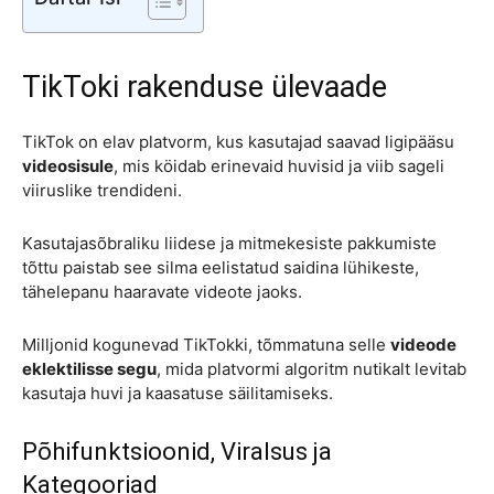
TikToki rakenduse ülevaade
TikTok on elav platvorm, kus kasutajad saavad ligipääsu
videosisule
, mis köidab erinevaid huvisid ja viib sageli
viiruslike trendideni.
Kasutajasõbraliku liidese ja mitmekesiste pakkumiste
tõttu paistab see silma eelistatud saidina lühikeste,
tähelepanu haaravate videote jaoks.
Milljonid kogunevad TikTokki, tõmmatuna selle
videode
eklektilisse segu
, mida platvormi algoritm nutikalt levitab
kasutaja huvi ja kaasatuse säilitamiseks.
Põhifunktsioonid, Viralsus ja
Kategooriad