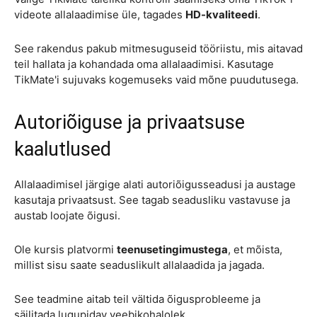
videote allalaadimise üle, tagades
HD-kvaliteedi
.
See rakendus pakub mitmesuguseid tööriistu, mis aitavad
teil hallata ja kohandada oma allalaadimisi. Kasutage
TikMate'i sujuvaks kogemuseks vaid mõne puudutusega.
Autoriõiguse ja privaatsuse
kaalutlused
Allalaadimisel järgige alati autoriõigusseadusi ja austage
kasutaja privaatsust. See tagab seadusliku vastavuse ja
austab loojate õigusi.
Ole kursis platvormi
teenusetingimustega
, et mõista,
millist sisu saate seaduslikult allalaadida ja jagada.
See teadmine aitab teil vältida õigusprobleeme ja
säilitada lugupidav veebikohalolek.