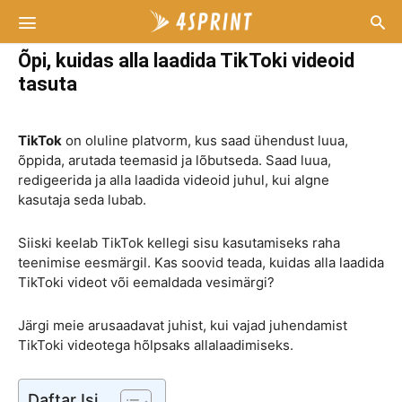
Õpi, kuidas alla laadida TikToki videoid
tasuta
TikTok
on oluline platvorm, kus saad ühendust luua,
õppida, arutada teemasid ja lõbutseda. Saad luua,
redigeerida ja alla laadida videoid juhul, kui algne
kasutaja seda lubab.
Siiski keelab TikTok kellegi sisu kasutamiseks raha
teenimise eesmärgil. Kas soovid teada, kuidas alla laadida
TikToki videot või eemaldada vesimärgi?
Järgi meie arusaadavat juhist, kui vajad juhendamist
TikToki videotega hõlpsaks allalaadimiseks.
Daftar Isi