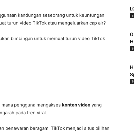
L
ggunaan kandungan seseorang untuk keuntungan.
T
t turun video TikTok atau mengeluarkan cap air?
O
lukan bimbingan untuk memuat turun video TikTok
H
T
H
S
T
 di mana pengguna mengakses
konten video
yang
garah pada tren viral.
 penawaran beragam, TikTok menjadi situs pilihan