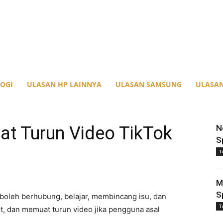
OGI
ULASAN HP LAINNYA
ULASAN SAMSUNG
ULASAN
at Turun Video TikTok
N
S
T
M
S
 boleh berhubung, belajar, membincang isu, dan
T
t, dan memuat turun video jika pengguna asal