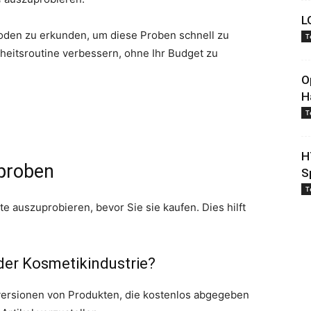
L
oden zu erkunden, um diese Proben schnell zu
T
nheitsroutine verbessern, ohne Ihr Budget zu
O
H
T
H
sproben
S
T
e auszuprobieren, bevor Sie sie kaufen. Dies hilft
der Kosmetikindustrie?
rversionen von Produkten, die kostenlos abgegeben