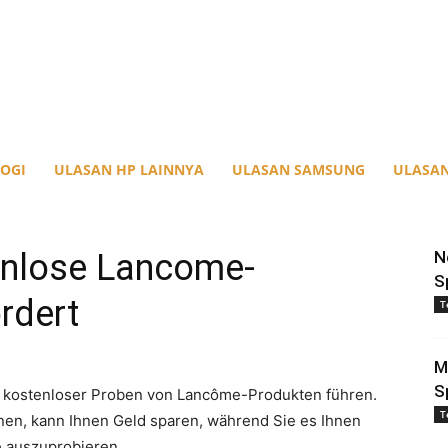
OGI
ULASAN HP LAINNYA
ULASAN SAMSUNG
ULASAN
enlose Lancome-
N
S
rdert
T
M
S
ng kostenloser Proben von Lancôme-Produkten führen.
T
nen, kann Ihnen Geld sparen, während Sie es Ihnen
 auszuprobieren.