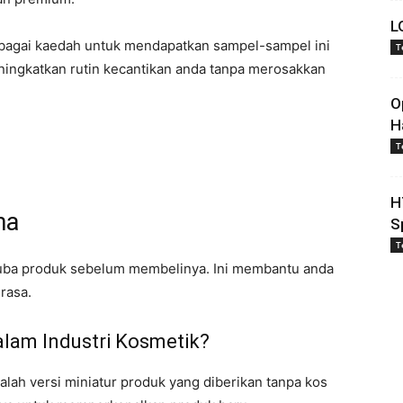
L
bagai kaedah untuk mendapatkan sampel-sampel ini
T
ingkatkan rutin kecantikan anda tanpa merosakkan
O
H
T
H
ma
S
T
a produk sebelum membelinya. Ini membantu anda
rasa.
lam Industri Kosmetik?
lah versi miniatur produk yang diberikan tanpa kos