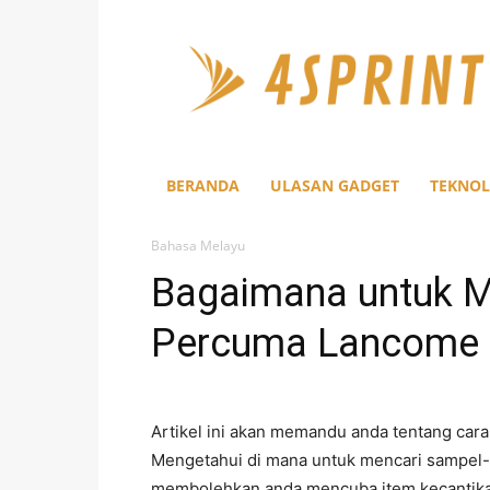
4Sprint
BERANDA
ULASAN GADGET
TEKNOL
Bahasa Melayu
Bagaimana untuk 
Percuma Lancome
Artikel ini akan memandu anda tentang car
Mengetahui di mana untuk mencari sampel-
membolehkan anda mencuba item kecantik