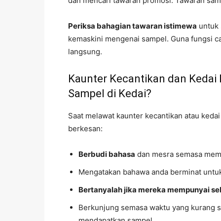
dan mencari tawaran promosi. Tawaran sam
Periksa bahagian tawaran istimewa
untuk 
kemaskini mengenai sampel. Guna fungsi c
langsung.
Kaunter Kecantikan dan Kedai
Sampel di Kedai?
Saat melawat kaunter kecantikan atau kedai 
berkesan:
Berbudi bahasa
dan mesra semasa memi
Mengatakan bahawa anda berminat untu
Bertanyalah jika mereka mempunyai s
Berkunjung semasa waktu yang kurang s
mendapatkan sampel.