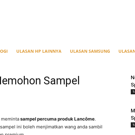
OGI
ULASAN HP LAINNYA
ULASAN SAMSUNG
ULASAN
Memohon Sampel
N
S
T
M
S
a meminta
sampel percuma produk Lancôme
.
T
sampel ini boleh menjimatkan wang anda sambil
an premium.