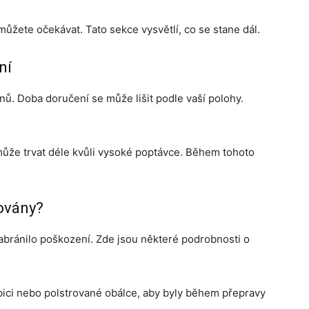
můžete očekávat. Tato sekce vysvětlí, co se stane dál.
ní
ů. Doba doručení se může lišit podle vaší polohy.
ůže trvat déle kvůli vysoké poptávce. Během tohoto
čovány?
abránilo poškození. Zde jsou některé podrobnosti o
bici nebo polstrované obálce, aby byly během přepravy