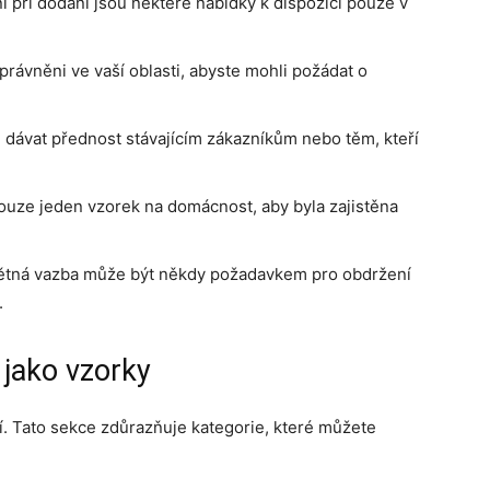
 při dodání jsou některé nabídky k dispozici pouze v
právněni ve vaší oblasti, abyste mohli požádat o
 dávat přednost stávajícím zákazníkům nebo těm, kteří
ouze jeden vzorek na domácnost, aby byla zajistěna
zpětná vazba může být někdy požadavkem pro obdržení
.
jako vzorky
. Tato sekce zdůrazňuje kategorie, které můžete