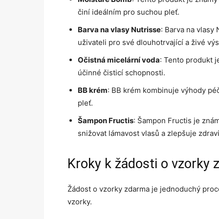
činí ideálním pro suchou pleť.
Barva na vlasy Nutrisse
: Barva na vlasy
uživateli pro své dlouhotrvající a živé vý
Očistná micelární voda
: Tento produkt j
účinné čisticí schopnosti.
BB krém
: BB krém kombinuje výhody péče
pleť.
Šampon Fructis
: Šampon Fructis je znám
snižovat lámavost vlasů a zlepšuje zdraví
Kroky k žádosti o vzorky
Žádost o vzorky zdarma je jednoduchý proce
vzorky.