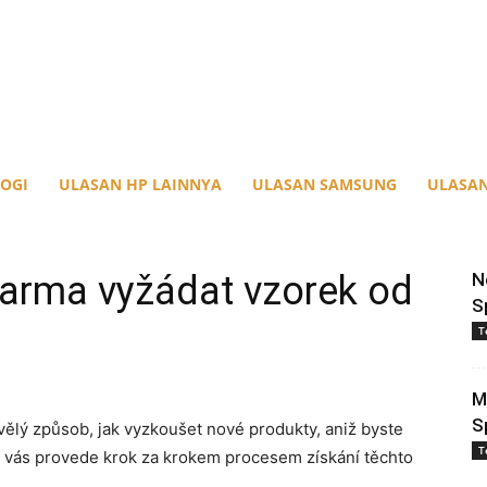
OGI
ULASAN HP LAINNYA
ULASAN SAMSUNG
ULASAN
zdarma vyžádat vzorek od
N
S
T
M
S
vělý způsob, jak vyzkoušet nové produkty, aniž byste
T
k vás provede krok za krokem procesem získání těchto