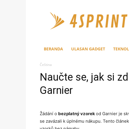
4Sprint
BERANDA
ULASAN GADGET
TEKNOL
Čeština
Naučte se, jak si 
Garnier
Žádání o
bezplatný vzorek
od Garnier je sk
se zavázali k úplnému nákupu. Tento článe
vzorků bez námahy.