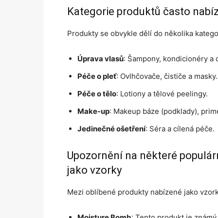
Kategorie produktů často nabí
Produkty se obvykle dělí do několika katego
Úprava vlasů
: Šampony, kondicionéry a 
Péče o pleť
: Ovlhčovače, čističe a masky.
Péče o tělo
: Lotiony a tělové peelingy.
Make-up
: Makeup báze (podklady), prime
Jedinečné ošetření
: Séra a cílená péče.
Upozornění na některé populární
jako vzorky
Mezi oblíbené produkty nabízené jako vzorky
Moisture Bomb
: Tento produkt je známý