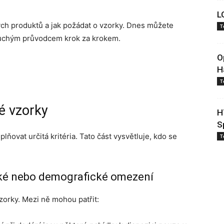
L
ých produktů a jak požádat o vzorky. Dnes můžete
T
duchým průvodcem krok za krokem.
O
H
T
é vzorky
H
S
lňovat určitá kritéria. Tato část vysvětluje, kdo se
T
cké nebo demografické omezení
zorky. Mezi ně mohou patřit: