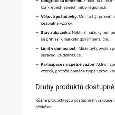
Geografická omezení
: Z důvodu omezení
konkrétních zemích nebo regionech.
Věkové požadavky
: Musíte být právně o
bezplatné vzorky.
Stav zákazníka
: Některé nabídky mohou
se přihlásí k marketingovým emailům.
Limit v domácnosti
: Může být povolen p
spravedlivá distribuce.
Participace na zpětné vazbě
: Aktivní 
vzorků, protože pomáhá zlepšit produkty
Druhy produktů dostupné 
Různé produkty jsou dostupné k vyzkoušení
očekávat.