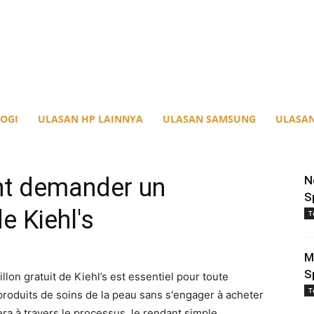
OGI
ULASAN HP LAINNYA
ULASAN SAMSUNG
ULASAN
t demander un
N
S
de Kiehl's
T
M
S
n gratuit de Kiehl’s est essentiel pour toute
T
oduits de soins de la peau sans s'engager à acheter
era à travers le processus, le rendant simple.