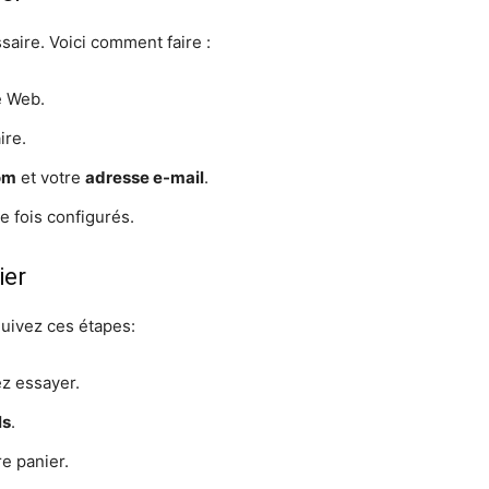
aire. Voici comment faire :
e Web.
ire.
om
et votre
adresse e-mail
.
e fois configurés.
ier
 Suivez ces étapes:
z essayer.
ls
.
re panier.