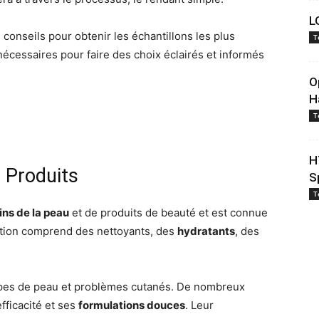
L
conseils pour obtenir les échantillons les plus
T
cessaires pour faire des choix éclairés et informés
O
H
T
H
s Produits
S
T
ns de la peau
et de produits de beauté et est connue
ection comprend des nettoyants, des
hydratants
, des
types de peau et problèmes cutanés. De nombreux
fficacité et ses
formulations douces
. Leur