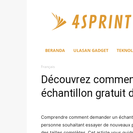
4Sprint
BERANDA
ULASAN GADGET
TEKNOL
Français
Découvrez commen
échantillon gratuit 
Comprendre comment demander un échantillo
personne souhaitant essayer de nouveaux pr
des tailles complètes. Cet article vous guid