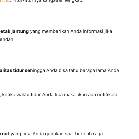
ch SE
. Fitur-fiturnya sangatlah lengkap.
detak jantung
yang memberikan Anda informasi jika
rendah.
litas tidur se
hingga Anda bisa tahu berapa lama Anda
ketika waktu tidur Anda tiba maka akan ada notifikasi
rkout
yang bisa Anda gunakan saat berolah raga.