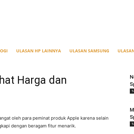
OGI
ULASAN HP LAINNYA
ULASAN SAMSUNG
ULASAN
ihat Harga dan
N
S
T
M
S
ngat oleh para peminat produk Apple karena selain
T
ngkapi dengan beragam fitur menarik.