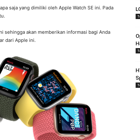
apa saja yang dimiliki oleh Apple Watch SE ini. Pada
L
tu.
T
ni sehingga akan memberikan informasi bagi Anda
O
r dari Apple ini.
H
T
H
S
T