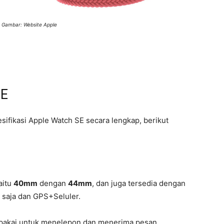
 Gambar: Website Apple
SE
fikasi Apple Watch SE secara lengkap, berikut
aitu
40mm
dengan
44mm
, dan juga tersedia dengan
S saja dan GPS+Seluler.
ipakai untuk menelepon dan menerima pesan,